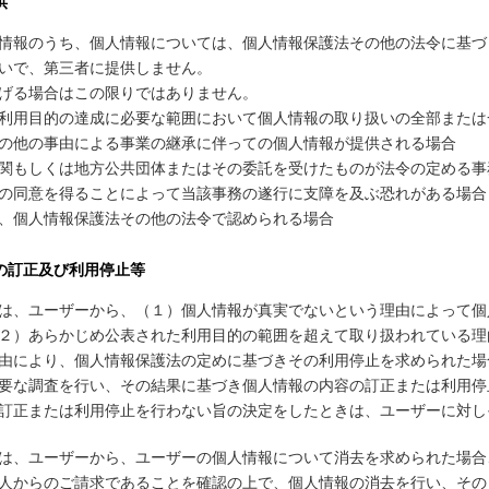
供
情報のうち、個人情報については、個人情報保護法その他の法令に基づ
いで、第三者に提供しません。
げる場合はこの限りではありません。
利用目的の達成に必要な範囲において個人情報の取り扱いの全部または
の他の事由による事業の継承に伴っての個人情報が提供される場合
関もしくは地方公共団体またはその委託を受けたものが法令の定める事
の同意を得ることによって当該事務の遂行に支障を及ぶ恐れがある場合
、個人情報保護法その他の法令で認められる場合
の訂正及び利用停止等
は、ユーザーから、（１）個人情報が真実でないという理由によって個
２）あらかじめ公表された利用目的の範囲を超えて取り扱われている理
由により、個人情報保護法の定めに基づきその利用停止を求められた場
要な調査を行い、その結果に基づき個人情報の内容の訂正または利用停
訂正または利用停止を行わない旨の決定をしたときは、ユーザーに対し
は、ユーザーから、ユーザーの個人情報について消去を求められた場合
人からのご請求であることを確認の上で、個人情報の消去を行い、その