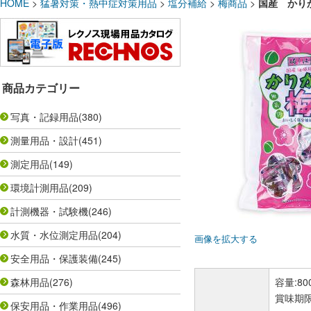
HOME
>
猛暑対策・熱中症対策用品
>
塩分補給
>
梅商品
>
国産 かりか
商品カテゴリー
写真・記録用品
(380)
測量用品・設計
(451)
測定用品
(149)
環境計測用品
(209)
計測機器・試験機
(246)
水質・水位測定用品
(204)
画像を拡大する
安全用品・保護装備
(245)
森林用品
(276)
容量:8
賞味期限
保安用品・作業用品
(496)