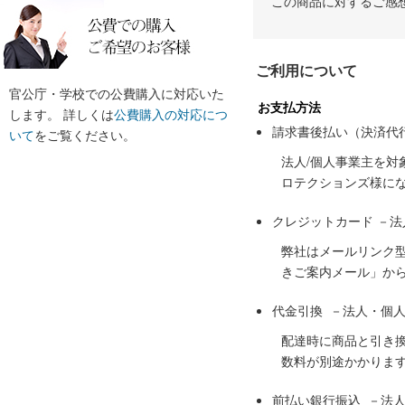
この商品に対するご感
ご利用について
官公庁・学校での公費購入に対応いた
お支払方法
します。 詳しくは
公費購入の対応につ
請求書後払い（決済代
いて
をご覧ください。
法人/個人事業主を
ロテクションズ様に
クレジットカード －
弊社はメールリンク
きご案内メール」か
代金引換 －法人・個
配達時に商品と引き
数料が別途かかりま
前払い銀行振込 －法