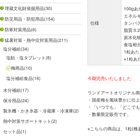
埋蔵文化財発掘用品
(30)
100g
エネルギー
防災用品・防犯用品
(154)
仕様
タンパク質
防寒対策用品
(6)
脂質:0.2
炭水化物:
猛暑対策・熱中症対策用品
(211)
食塩相当量
塩分補給
(34)
1粒あた
塩飴・塩タブレット
(8)
※1粒
梅商品
(10)
塩分補給食品
(16)
今期完売いたしました
水分補給
(17)
ランドアートオリジナル商
・国産梅を風味豊かに仕上
保冷用品
(24)
・「いつでも」「どこでも
製氷機・かき氷器・冷蔵庫・冷凍庫
(2)
・数量限定販売です。
熱中対策サポートキット
(2)
※こちらの商品は、1粒(種
セット品
(1)