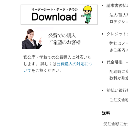
請求書後払
法人/個
ロテクシ
クレジット
弊社はメ
きご案内
官公庁・学校での公費購入に対応いた
代金引換 
します。 詳しくは
公費購入の対応につ
いて
をご覧ください。
配達時に
数料が別
前払い銀行
ご注文金
送料
受注金額にかか