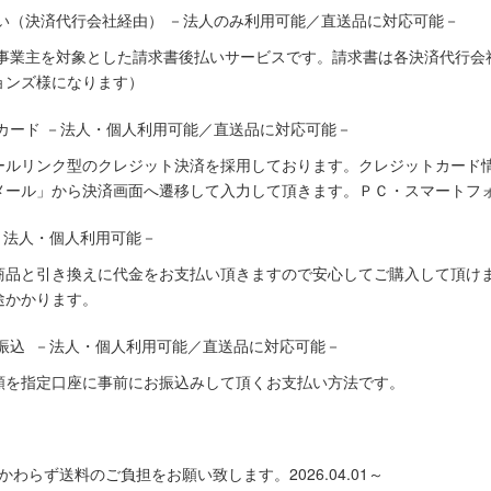
い（決済代行会社経由） －法人のみ利用可能／直送品に対応可能－
人事業主を対象とした請求書後払いサービスです。請求書は各決済代行会
ョンズ様になります）
カード －法人・個人利用可能／直送品に対応可能－
ールリンク型のクレジット決済を採用しております。クレジットカード
メール」から決済画面へ遷移して入力して頂きます。ＰＣ・スマートフ
－法人・個人利用可能－
商品と引き換えに代金をお支払い頂きますので安心してご購入して頂けま
途かかります。
振込 －法人・個人利用可能／直送品に対応可能－
額を指定口座に事前にお振込みして頂くお支払い方法です。
わらず送料のご負担をお願い致します。2026.04.01～