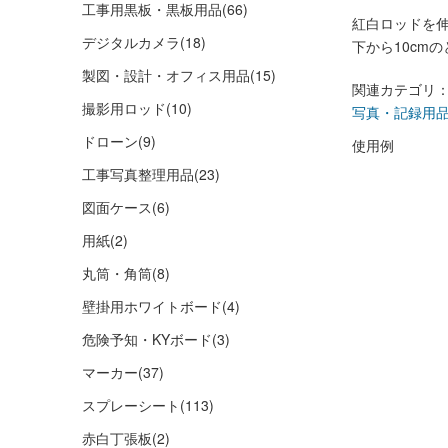
工事用黒板・黒板用品
(66)
紅白ロッドを
デジタルカメラ
(18)
下から10cm
製図・設計・オフィス用品
(15)
関連カテゴリ
撮影用ロッド
(10)
写真・記録用
ドローン
(9)
使用例
工事写真整理用品
(23)
図面ケース
(6)
用紙
(2)
丸筒・角筒
(8)
壁掛用ホワイトボード
(4)
危険予知・KYボード
(3)
マーカー
(37)
スプレーシート
(113)
赤白丁張板
(2)