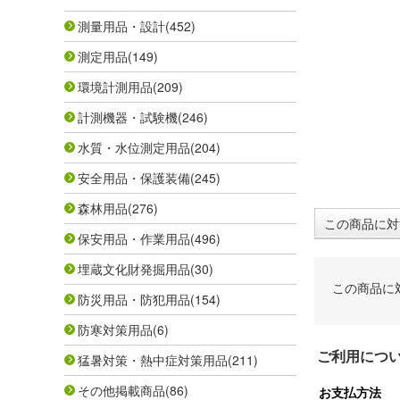
測量用品・設計
(452)
測定用品
(149)
環境計測用品
(209)
計測機器・試験機
(246)
水質・水位測定用品
(204)
安全用品・保護装備
(245)
森林用品
(276)
この商品に対
保安用品・作業用品
(496)
埋蔵文化財発掘用品
(30)
この商品に
防災用品・防犯用品
(154)
防寒対策用品
(6)
ご利用につ
猛暑対策・熱中症対策用品
(211)
その他掲載商品
(86)
お支払方法