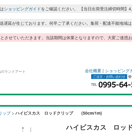
は
ショッピングガイド
をご確認ください。 【当日出荷受注締切時間】4月～8月
送遅延が生じております。何卒ご了承ください。集荷・配達不能地域は
季休暇とさせていただきます。当該期間は休業となりますので、大変ご迷
会社概要
|
ショッピング
用品のランドアート
リップ
>
ハイビスカス ロッドクリップ (50cm/1m)
ハイビスカス ロッドク