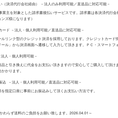
い（決済代行会社経由） －法人のみ利用可能／直送品に対応可能－
人事業主を対象とした請求書後払いサービスです。請求書は各決済代行会
ョンズ様になります）
カード －法人・個人利用可能／直送品に対応可能－
ールリンク型のクレジット決済を採用しております。クレジットカード
メール」から決済画面へ遷移して入力して頂きます。ＰＣ・スマートフ
－法人・個人利用可能－
商品と引き換えに代金をお支払い頂きますので安心してご購入して頂けま
途かかります。
振込 －法人・個人利用可能／直送品に対応可能－
額を指定口座に事前にお振込みして頂くお支払い方法です。
わらず送料のご負担をお願い致します。2026.04.01～