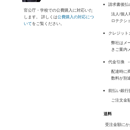
請求書後払
官公庁・学校での公費購入に対応いた
法人/個
します。 詳しくは
公費購入の対応につ
ロテクシ
いて
をご覧ください。
クレジット
弊社はメ
きご案内
代金引換 
配達時に
数料が別
前払い銀行
ご注文金
送料
受注金額にかか