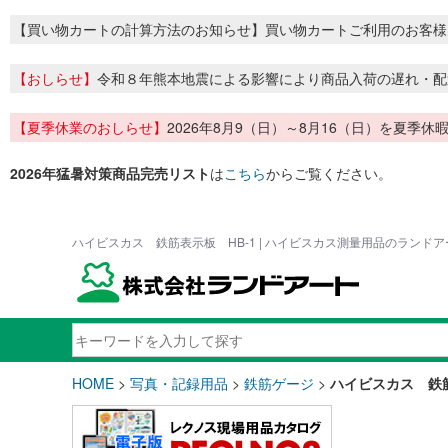
【買い物カートの計算方法のお知らせ】買い物カートご利用のお客様
【おしらせ】
令和８年熊本地震による影響により商品入荷の遅れ・配
【夏季休業のおしらせ】
2026年8月9（日）～8月16（日）を夏
2026年猛暑対策商品完売リスト
は
こちら
からご覧ください。
ハイビスカス 鉄筋表示板 HB-1 | ハイビスカス測量用品のランドア
HOME
>
写真・記録用品
>
鉄筋ゲージ
>
ハイビスカス 鉄筋