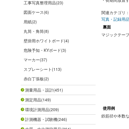
・長期間放置
工事写真整理用品
(23)
図面ケース
(6)
関連カテゴリ
写真・記録用
用紙
(2)
裏面
丸筒・角筒
(8)
マジックテー
壁掛用ホワイトボード
(4)
危険予知・KYボード
(3)
マーカー
(37)
スプレーシート
(113)
赤白丁張板
(2)
測量用品・設計
(451)
測定用品
(149)
使用例
環境計測用品
(209)
鉄筋径や本数
計測機器・試験機
(246)