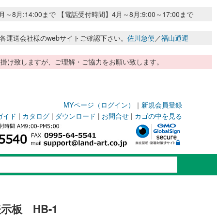
:14:00まで 【電話受付時間】4月～8月:9:00～17:00まで
各運送会社様のwebサイトご確認下さい。
佐川急便
／
福山通運
惑お掛け致しますが、ご理解・ご協力をお願い致します。
MYページ（ログイン）
｜
新規会員登録
ガイド
|
カタログ
|
ダウンロード
|
お問合せ
|
カゴの中を見る
板 HB-1