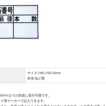
サイズ:145×100×3mm
本体:塩ビ製
φ50mmまでの鉄筋に取付可能です。
ード用マーカーで記入できます。