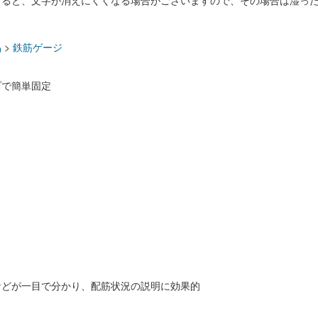
すると、文字が消えにくくなる場合がございますので、その場合は湿っ
：
品
>
鉄筋ゲージ
プで簡単固定
などが一目で分かり、配筋状況の説明に効果的