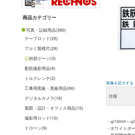
商品カテゴリー
写真・記録用品
(380)
テープロッド
(25)
アルミ製標尺
(29)
鉄筋ゲージ
(3)
配筋撮影用品
(6)
トルクレンチ
(2)
画像を拡大する
工事用黒板・黒板用品
(66)
仕様
デジタルカメラ
(18)
製図・設計・オフィス用品
(15)
撮影用ロッド
(10)
・φ13mm～
ドローン
(9)
・ホワイトボ