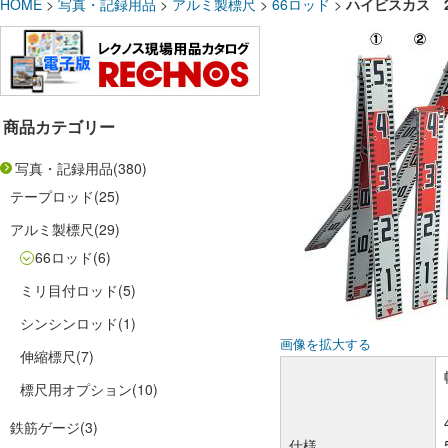
HOME
>
写真・記録用品
>
アルミ製標尺
>
66ロッド
>
ハイビスカス 
商品カテゴリー
写真・記録用品
(380)
テープロッド
(25)
アルミ製標尺
(29)
66ロッド
(6)
ミリ目付ロッド
(5)
シンシンロッド
(1)
画像を拡大する
伸縮標尺
(7)
標尺用オプション
(10)
鉄筋ゲージ
(3)
仕様