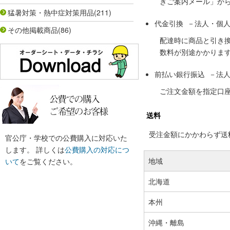
きご案内メール」か
猛暑対策・熱中症対策用品
(211)
代金引換 －法人・個
その他掲載商品
(86)
配達時に商品と引き
数料が別途かかりま
前払い銀行振込 －法
ご注文金額を指定口
送料
受注金額にかかわらず送料の
官公庁・学校での公費購入に対応いた
します。 詳しくは
公費購入の対応につ
地域
いて
をご覧ください。
北海道
本州
沖縄・離島