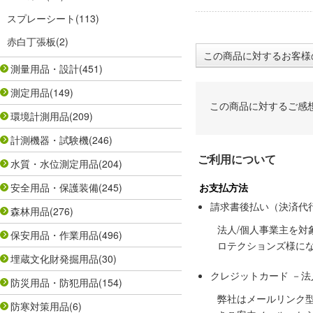
スプレーシート
(113)
赤白丁張板
(2)
この商品に対するお客様
測量用品・設計
(451)
測定用品
(149)
この商品に対するご感
環境計測用品
(209)
計測機器・試験機
(246)
ご利用について
水質・水位測定用品
(204)
安全用品・保護装備
(245)
お支払方法
請求書後払い（決済代
森林用品
(276)
法人/個人事業主を
保安用品・作業用品
(496)
ロテクションズ様に
埋蔵文化財発掘用品
(30)
クレジットカード －
防災用品・防犯用品
(154)
弊社はメールリンク
防寒対策用品
(6)