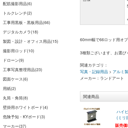
配筋撮影用品
(6)
トルクレンチ
(2)
工事用黒板・黒板用品
(66)
デジタルカメラ
(18)
60mm幅で66ロッド用オ
製図・設計・オフィス用品
(15)
撮影用ロッド
(10)
3種類ございます、お選び
ドローン
(9)
関連カテゴリ：
工事写真整理用品
(23)
写真・記録用品
>
アルミ
メーカー：ランドアート
図面ケース
(6)
用紙
(2)
関連商品
丸筒・角筒
(8)
壁掛用ホワイトボード
(4)
ハイ
危険予知・KYボード
(3)
(ミリ
販売価
マーカー
(37)