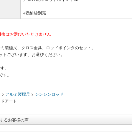
※収納袋別売
代金引換はお選びいただけません
ルミ製標尺、クロス金具、ロッドポインタのセット。
RDセットございます、お選びください。
です。
です。
：
品
>
アルミ製標尺
>
シンシンロッド
ンドアート
するお客様の声