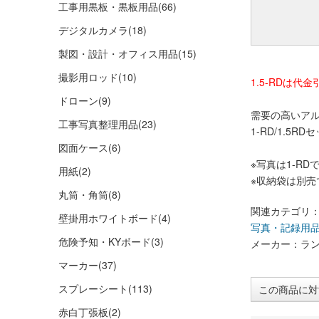
工事用黒板・黒板用品
(66)
デジタルカメラ
(18)
製図・設計・オフィス用品
(15)
撮影用ロッド
(10)
1.5-RDは
ドローン
(9)
需要の高いア
工事写真整理用品
(23)
1-RD/1.5
図面ケース
(6)
※写真は1-RD
用紙
(2)
※収納袋は別売
丸筒・角筒
(8)
関連カテゴリ
壁掛用ホワイトボード
(4)
写真・記録用
危険予知・KYボード
(3)
メーカー：ラ
マーカー
(37)
スプレーシート
(113)
この商品に対
赤白丁張板
(2)