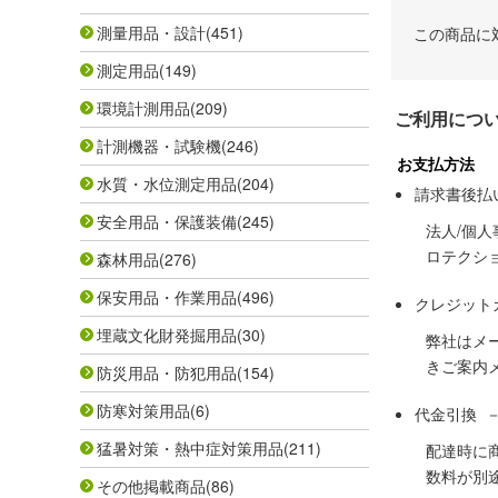
測量用品・設計
(451)
この商品に
測定用品
(149)
環境計測用品
(209)
ご利用につ
計測機器・試験機
(246)
お支払方法
水質・水位測定用品
(204)
請求書後払
安全用品・保護装備
(245)
法人/個
ロテクシ
森林用品
(276)
保安用品・作業用品
(496)
クレジット
埋蔵文化財発掘用品
(30)
弊社はメ
きご案内
防災用品・防犯用品
(154)
防寒対策用品
(6)
代金引換 
猛暑対策・熱中症対策用品
(211)
配達時に
数料が別
その他掲載商品
(86)