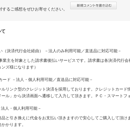
対するご感想をぜひお寄せください。
いて
い（決済代行会社経由） －法人のみ利用可能／直送品に対応可能－
人事業主を対象とした請求書後払いサービスです。請求書は各決済代行会
ョンズ様になります）
カード －法人・個人利用可能／直送品に対応可能－
ールリンク型のクレジット決済を採用しております。クレジットカード
メール」から決済画面へ遷移して入力して頂きます。ＰＣ・スマートフ
－法人・個人利用可能－
商品と引き換えに代金をお支払い頂きますので安心してご購入して頂けま
途かかります。