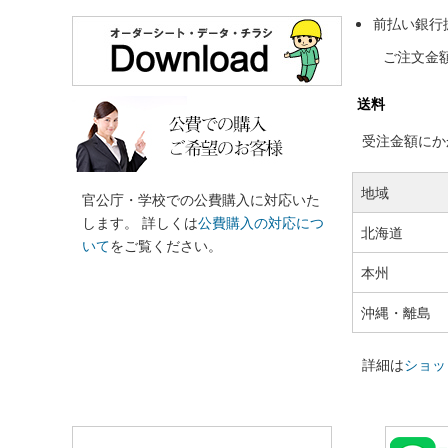
前払い銀行
ご注文金
送料
受注金額にかか
地域
官公庁・学校での公費購入に対応いた
します。 詳しくは
公費購入の対応につ
北海道
いて
をご覧ください。
本州
沖縄・離島
詳細は
ショッ