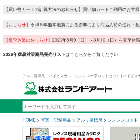
【買い物カートの計算方法のお知らせ】買い物カートご利用のお客様
【おしらせ】
令和８年熊本地震による影響により商品入荷の遅れ・配
【夏季休業のおしらせ】
2026年8月9（日）～8月16（日）を夏
2026年猛暑対策商品完売リスト
は
こちら
からご覧ください。
アルミ製標尺 ハイビスカス シンシン十字ロッドセット | ハイビ
HOME
>
写真・記録用品
>
アルミ製標尺
>
シンシンロッド