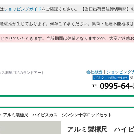
は
ショッピングガイド
をご確認ください。 【当日出荷受注締切時間】4月～8月
送遅延が生じております。何卒ご了承ください。集荷・配達不能地域は
季休暇とさせていただきます。当該期間は休業となりますので、大変ご迷
会社概要
|
ショッピング
スカス測量用品のランドアート
>
アルミ製標尺 ハイビスカス シンシン十字ロッドセット
アルミ製標尺 ハイ