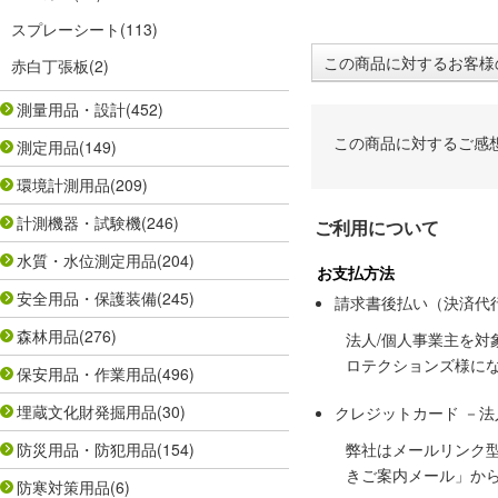
スプレーシート
(113)
この商品に対するお客様
赤白丁張板
(2)
測量用品・設計
(452)
この商品に対するご感
測定用品
(149)
環境計測用品
(209)
計測機器・試験機
(246)
ご利用について
水質・水位測定用品
(204)
お支払方法
安全用品・保護装備
(245)
請求書後払い（決済代
森林用品
(276)
法人/個人事業主を
ロテクションズ様に
保安用品・作業用品
(496)
埋蔵文化財発掘用品
(30)
クレジットカード －
防災用品・防犯用品
(154)
弊社はメールリンク
きご案内メール」か
防寒対策用品
(6)