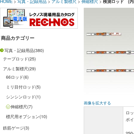
HOME
>
写真・記録用品
>
アルミ製標尺
>
伸縮標尺
>
検測ロッド (内径範囲
商品カテゴリー
写真・記録用品
(380)
テープロッド
(25)
アルミ製標尺
(29)
66ロッド
(6)
ミリ目付ロッド
(5)
シンシンロッド
(1)
画像を拡大する
伸縮標尺
(7)
ロッ
標尺用オプション
(10)
ポイ
鉄筋ゲージ
(3)
250