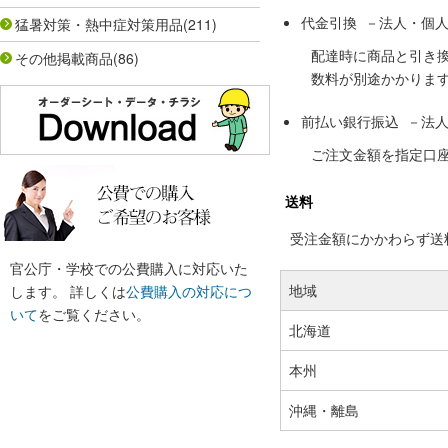
代金引換 －法人・個
猛暑対策・熱中症対策用品
(211)
配達時に商品と引き
その他掲載商品
(86)
数料が別途かかりま
前払い銀行振込 －法
ご注文金額を指定口
送料
受注金額にかかわらず送料の
官公庁・学校での公費購入に対応いた
地域
します。 詳しくは
公費購入の対応につ
いて
をご覧ください。
北海道
本州
沖縄・離島