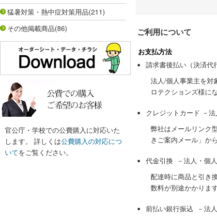
猛暑対策・熱中症対策用品
(211)
その他掲載商品
(86)
ご利用について
お支払方法
請求書後払い（決済代
法人/個人事業主を
ロテクションズ様に
クレジットカード －
弊社はメールリンク
官公庁・学校での公費購入に対応いた
きご案内メール」か
します。 詳しくは
公費購入の対応につ
いて
をご覧ください。
代金引換 －法人・個
配達時に商品と引き
数料が別途かかりま
前払い銀行振込 －法