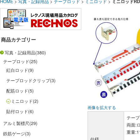
HOME
>
写真・記録用品
>
テープロッド
>
ミニロッド
>
ミニロッドRD
商品カテゴリー
写真・記録用品
(380)
テープロッド
(25)
紅白ロッド
(9)
テープロッドクリップ
(3)
配筋ロッド
(5)
ミニロッド
(2)
画像を拡大する
貼付ロッド
(6)
テープ
アルミ製標尺
(29)
両面:
重量:1
鉄筋ゲージ
(3)
仕様