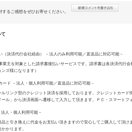
対するご感想をぜひお寄せください。
いて
い（決済代行会社経由） －法人のみ利用可能／直送品に対応可能－
人事業主を対象とした請求書後払いサービスです。請求書は各決済代行会
ョンズ様になります）
カード －法人・個人利用可能／直送品に対応可能－
ールリンク型のクレジット決済を採用しております。クレジットカード
メール」から決済画面へ遷移して入力して頂きます。ＰＣ・スマートフ
－法人・個人利用可能－
商品と引き換えに代金をお支払い頂きますので安心してご購入して頂けま
途かかります。