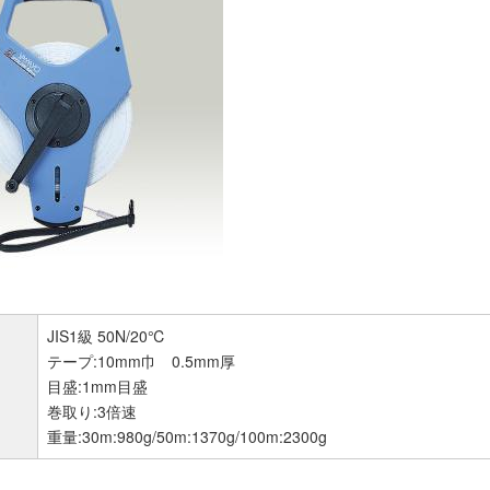
JIS1級 50N/20℃
テープ:10mm巾 0.5mm厚
目盛:1mm目盛
巻取り:3倍速
重量:30m:980g/50m:1370g/100m:2300g