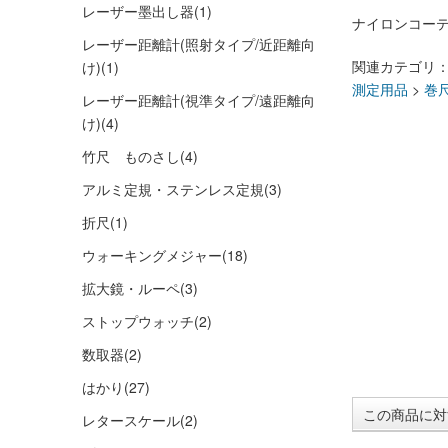
レーザー墨出し器
(1)
ナイロンコー
レーザー距離計(照射タイプ/近距離向
関連カテゴリ
け)
(1)
測定用品
>
巻
レーザー距離計(視準タイプ/遠距離向
け)
(4)
竹尺 ものさし
(4)
アルミ定規・ステンレス定規
(3)
折尺
(1)
ウォーキングメジャー
(18)
拡大鏡・ルーペ
(3)
ストップウォッチ
(2)
数取器
(2)
はかり
(27)
この商品に対
レタースケール
(2)