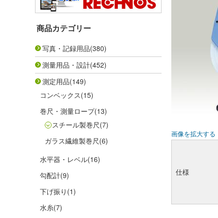
商品カテゴリー
写真・記録用品
(380)
測量用品・設計
(452)
測定用品
(149)
コンベックス
(15)
巻尺・測量ロープ
(13)
スチール製巻尺
(7)
画像を拡大する
ガラス繊維製巻尺
(6)
水平器・レベル
(16)
仕様
勾配計
(9)
下げ振り
(1)
水糸
(7)