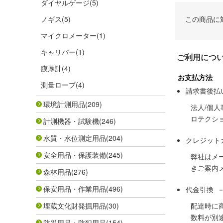
ダイヤルゲージ
(5)
ノギス
(5)
この商品に
マイクロメーター
(1)
キャリパー
(1)
ご利用につ
膜厚計
(4)
お支払方法
測量ロープ
(4)
請求書後払
環境計測用品
(209)
法人/個
ロテクシ
計測機器・試験機
(246)
水質・水位測定用品
(204)
クレジット
安全用品・保護装備
(245)
弊社はメ
きご案内
森林用品
(276)
保安用品・作業用品
(496)
代金引換 
埋蔵文化財発掘用品
(30)
配達時に
数料が別
防災用品・防犯用品
(154)