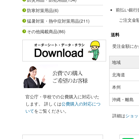
前払い銀行
防寒対策用品
(6)
ご注文金
猛暑対策・熱中症対策用品
(211)
その他掲載商品
(86)
送料
受注金額にかか
地域
北海道
本州
官公庁・学校での公費購入に対応いた
沖縄・離島
します。 詳しくは
公費購入の対応につ
いて
をご覧ください。
詳細は
ショッ