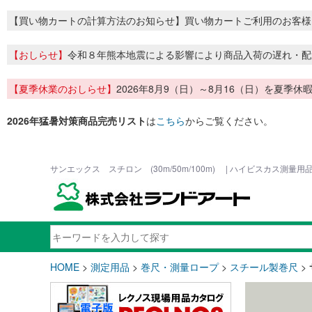
【買い物カートの計算方法のお知らせ】買い物カートご利用のお客様
【おしらせ】
令和８年熊本地震による影響により商品入荷の遅れ・配
【夏季休業のおしらせ】
2026年8月9（日）～8月16（日）を夏
2026年猛暑対策商品完売リスト
は
こちら
からご覧ください。
サンエックス スチロン (30m/50m/100m) | ハイビスカス測量
HOME
>
測定用品
>
巻尺・測量ロープ
>
スチール製巻尺
>