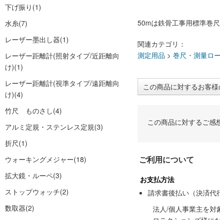
下げ振り
(1)
50mは鉄骨工事用標準巻
水糸
(7)
レーザー墨出し器
(1)
関連カテゴリ：
測定用品
>
巻尺・測量ロ
レーザー距離計(照射タイプ/近距離向
け)
(1)
レーザー距離計(視準タイプ/遠距離向
この商品に対するお客様
け)
(4)
竹尺 ものさし
(4)
この商品に対するご感
アルミ定規・ステンレス定規
(3)
折尺
(1)
ご利用について
ウォーキングメジャー
(18)
拡大鏡・ルーペ
(3)
お支払方法
ストップウォッチ
(2)
請求書後払い（決済代
数取器
(2)
法人/個人事業主を