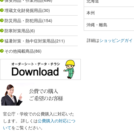
保安用品・作業用品
(496)
北海道
埋蔵文化財発掘用品
(30)
本州
防災用品・防犯用品
(154)
沖縄・離島
防寒対策用品
(6)
詳細は
ショッピングガイ
猛暑対策・熱中症対策用品
(211)
その他掲載商品
(86)
官公庁・学校での公費購入に対応いた
します。 詳しくは
公費購入の対応につ
いて
をご覧ください。