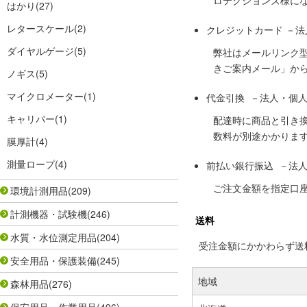
ロテクションズ様に
はかり
(27)
レタースケール
(2)
クレジットカード －
ダイヤルゲージ
(5)
弊社はメールリンク
きご案内メール」か
ノギス
(5)
マイクロメーター
(1)
代金引換 －法人・個
キャリパー
(1)
配達時に商品と引き
数料が別途かかりま
膜厚計
(4)
測量ロープ
(4)
前払い銀行振込 －法
ご注文金額を指定口
環境計測用品
(209)
計測機器・試験機
(246)
送料
水質・水位測定用品
(204)
受注金額にかかわらず送料の
安全用品・保護装備
(245)
地域
森林用品
(276)