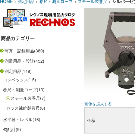
HOME
>
測定用品
>
巻尺・測量ロープ
>
スチール製巻尺
>
シルバーセブン
商品カテゴリー
写真・記録用品
(380)
測量用品・設計
(452)
測定用品
(149)
コンベックス
(15)
巻尺・測量ロープ
(13)
スチール製巻尺
(7)
画像を拡大する
ガラス繊維製巻尺
(6)
水平器・レベル
(16)
仕様
勾配計
(9)