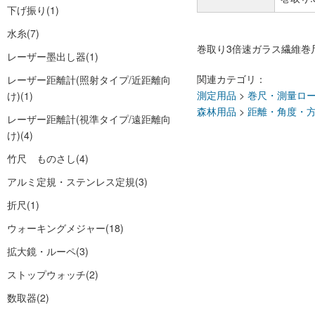
下げ振り
(1)
水糸
(7)
巻取り3倍速ガラス繊維巻
レーザー墨出し器
(1)
関連カテゴリ：
レーザー距離計(照射タイプ/近距離向
測定用品
>
巻尺・測量ロ
け)
(1)
森林用品
>
距離・角度・
レーザー距離計(視準タイプ/遠距離向
け)
(4)
竹尺 ものさし
(4)
アルミ定規・ステンレス定規
(3)
折尺
(1)
ウォーキングメジャー
(18)
拡大鏡・ルーペ
(3)
ストップウォッチ
(2)
数取器
(2)