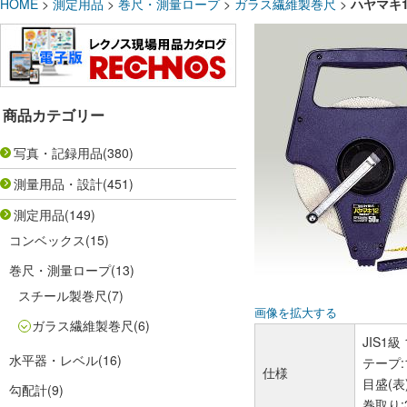
HOME
>
測定用品
>
巻尺・測量ロープ
>
ガラス繊維製巻尺
>
ハヤマキ12
商品カテゴリー
写真・記録用品
(380)
測量用品・設計
(451)
測定用品
(149)
コンベックス
(15)
巻尺・測量ロープ
(13)
スチール製巻尺
(7)
画像を拡大する
ガラス繊維製巻尺
(6)
JIS1級
水平器・レベル
(16)
テープ:
仕様
目盛(表
勾配計
(9)
巻取り: