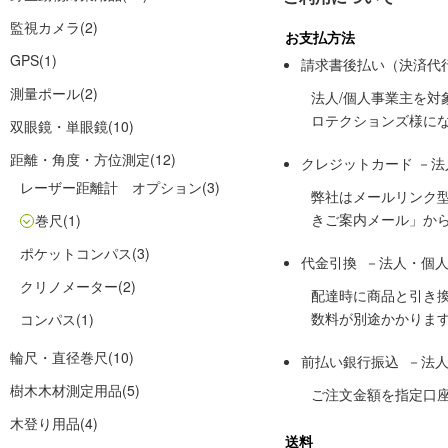
監視カメラ
(2)
お支払方法
GPS
(1)
請求書後払い（決済代
測量ポール
(2)
法人/個人事業主を
ロテクションズ様に
双眼鏡・単眼鏡
(10)
距離・角度・方位測定
(12)
クレジットカード －
レーザー距離計 オプション
(3)
弊社はメールリンク
きご案内メール」か
巻尺
(1)
ポケットコンパス
(3)
代金引換 －法人・個
クリノメーター
(2)
配達時に商品と引き
数料が別途かかりま
コンパス
(1)
輪尺・直径巻尺
(10)
前払い銀行振込 －法
樹木木材測定用品
(5)
ご注文金額を指定口
木登り用品
(4)
送料