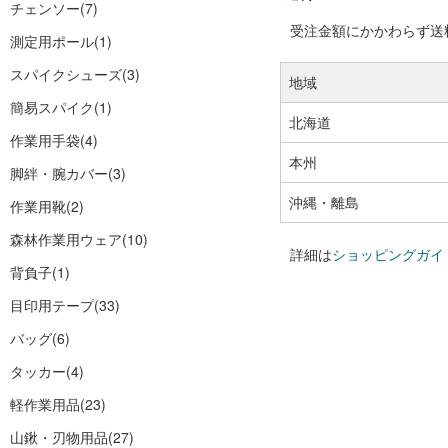
チェンソー
(7)
受注金額にかかわらず送料の
測定用ポール
(1)
スパイクシューズ
(3)
地域
簡易スパイク
(1)
北海道
作業用手袋
(4)
本州
脚絆・腕カバー
(3)
沖縄・離島
作業用靴
(2)
森林作業用ウェア
(10)
詳細は
ショッピングガイ
背負子
(1)
目印用テープ
(33)
バッグ
(6)
タッカー
(4)
軽作業用品
(23)
山鍬・刃物用品
(27)