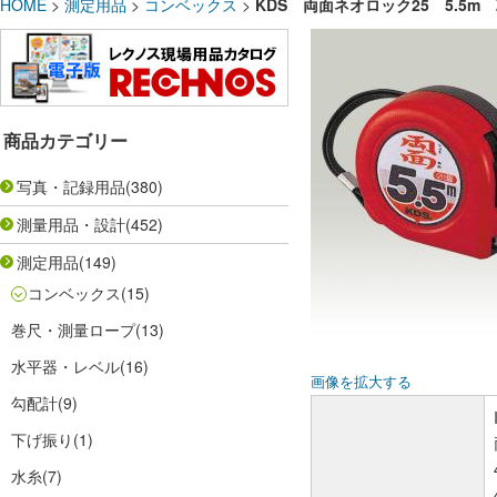
HOME
>
測定用品
>
コンベックス
>
KDS 両面ネオロック25 5.5m 
商品カテゴリー
写真・記録用品
(380)
測量用品・設計
(452)
測定用品
(149)
コンベックス
(15)
巻尺・測量ロープ
(13)
水平器・レベル
(16)
画像を拡大する
勾配計
(9)
下げ振り
(1)
水糸
(7)