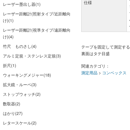
仕様
レーザー墨出し器
(1)
レーザー距離計(照射タイプ/近距離向
け)
(1)
レーザー距離計(視準タイプ/遠距離向
け)
(4)
竹尺 ものさし
(4)
テープを固定して測定する
裏面はタテ目盛
アルミ定規・ステンレス定規
(3)
折尺
(1)
関連カテゴリ：
測定用品
>
コンベックス
ウォーキングメジャー
(18)
拡大鏡・ルーペ
(3)
ストップウォッチ
(2)
数取器
(2)
はかり
(27)
レタースケール
(2)