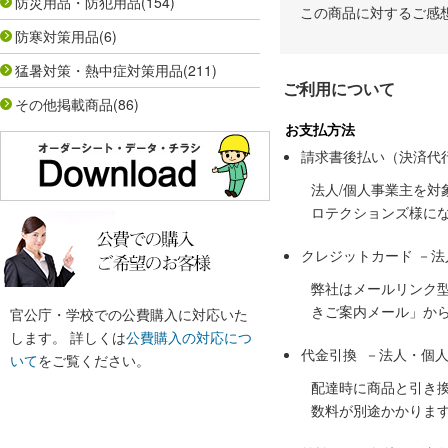
防災用品・防犯用品
(154)
この商品に対するご感
防寒対策用品
(6)
猛暑対策・熱中症対策用品
(211)
ご利用について
その他掲載商品
(86)
お支払方法
請求書後払い（決済代
法人/個人事業主を
ロテクションズ様に
クレジットカード －
弊社はメールリンク
きご案内メール」か
官公庁・学校での公費購入に対応いた
します。 詳しくは
公費購入の対応につ
代金引換 －法人・個
いて
をご覧ください。
配達時に商品と引き
数料が別途かかりま