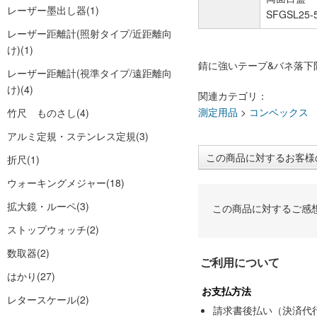
レーザー墨出し器
(1)
SFGSL2
レーザー距離計(照射タイプ/近距離向
け)
(1)
錆に強いテープ&バネ落下
レーザー距離計(視準タイプ/遠距離向
け)
(4)
関連カテゴリ：
測定用品
>
コンベックス
竹尺 ものさし
(4)
アルミ定規・ステンレス定規
(3)
この商品に対するお客様
折尺
(1)
ウォーキングメジャー
(18)
拡大鏡・ルーペ
(3)
この商品に対するご感
ストップウォッチ
(2)
数取器
(2)
ご利用について
はかり
(27)
お支払方法
レタースケール
(2)
請求書後払い（決済代