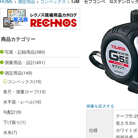
HOME
>
測定用品
>
コンベックス
>
TJM セフコンベ Gステンロック-25
商品カテゴリー
写真・記録用品
(380)
測量用品・設計
(451)
測定用品
(149)
コンベックス
(15)
巻尺・測量ロープ
(13)
水平器・レベル
(16)
画像を拡大する
勾配計
(9)
テープ巾:2
下げ振り
(1)
長さ:5.5m
仕様
ホワイトポ
水糸
(7)
両面目盛