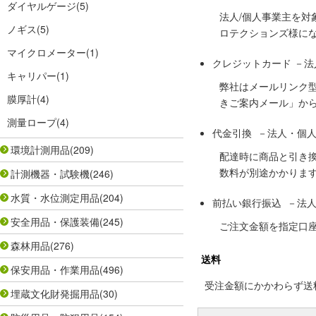
ダイヤルゲージ
(5)
法人/個人事業主を
ノギス
(5)
ロテクションズ様に
マイクロメーター
(1)
クレジットカード －
キャリパー
(1)
弊社はメールリンク
膜厚計
(4)
きご案内メール」か
測量ロープ
(4)
代金引換 －法人・個
環境計測用品
(209)
配達時に商品と引き
数料が別途かかりま
計測機器・試験機
(246)
水質・水位測定用品
(204)
前払い銀行振込 －法
安全用品・保護装備
(245)
ご注文金額を指定口
森林用品
(276)
送料
保安用品・作業用品
(496)
受注金額にかかわらず送料の
埋蔵文化財発掘用品
(30)