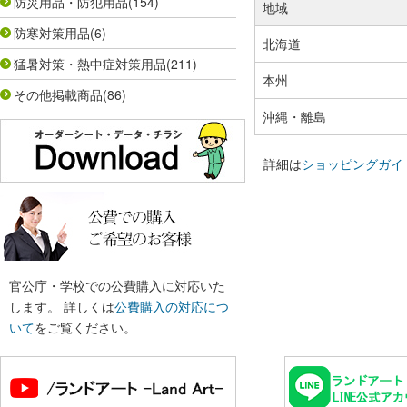
防災用品・防犯用品
(154)
地域
防寒対策用品
(6)
北海道
猛暑対策・熱中症対策用品
(211)
本州
その他掲載商品
(86)
沖縄・離島
詳細は
ショッピングガイ
官公庁・学校での公費購入に対応いた
します。 詳しくは
公費購入の対応につ
いて
をご覧ください。