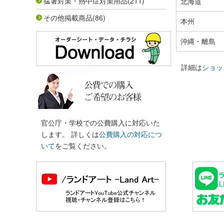
猛暑対策・熱中症対策用品
(211)
北海道
その他掲載商品
(86)
本州
沖縄・離島
詳細は
ショッ
官公庁・学校での公費購入に対応いた
します。 詳しくは
公費購入の対応につ
いて
をご覧ください。