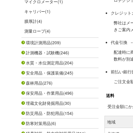
ロテクシ
マイクロメーター
(1)
キャリパー
(1)
クレジット
膜厚計
(4)
弊社はメ
きご案内
測量ロープ
(4)
代金引換 
環境計測用品
(209)
配達時に
計測機器・試験機
(246)
数料が別
水質・水位測定用品
(204)
前払い銀行
安全用品・保護装備
(245)
ご注文金
森林用品
(276)
保安用品・作業用品
(496)
送料
埋蔵文化財発掘用品
(30)
受注金額にかか
防災用品・防犯用品
(154)
地域
防寒対策用品
(6)