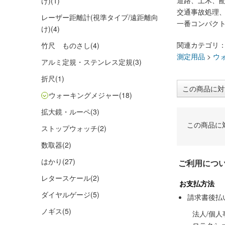
道路、土木、
け)
(1)
交通事故処理
レーザー距離計(視準タイプ/遠距離向
一番コンパク
け)
(4)
関連カテゴリ
竹尺 ものさし
(4)
測定用品
>
ウ
アルミ定規・ステンレス定規
(3)
折尺
(1)
この商品に対
ウォーキングメジャー
(18)
拡大鏡・ルーペ
(3)
この商品に
ストップウォッチ
(2)
数取器
(2)
はかり
(27)
ご利用につ
レタースケール
(2)
お支払方法
ダイヤルゲージ
(5)
請求書後払
ノギス
(5)
法人/個