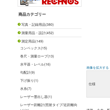
商品カテゴリー
写真・記録用品
(380)
測量用品・設計
(452)
測定用品
(149)
コンベックス
(15)
巻尺・測量ロープ
(13)
水平器・レベル
(16)
画像を拡大する
勾配計
(9)
下げ振り
(1)
仕様
水糸
(7)
レーザー墨出し器
(1)
レーザー距離計(照射タイプ/近距離向