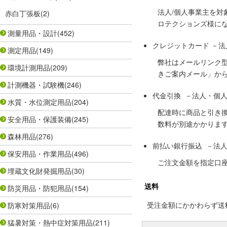
法人/個人事業主を
赤白丁張板
(2)
ロテクションズ様に
測量用品・設計
(452)
クレジットカード －
測定用品
(149)
弊社はメールリンク
環境計測用品
(209)
きご案内メール」か
計測機器・試験機
(246)
代金引換 －法人・個
水質・水位測定用品
(204)
配達時に商品と引き
安全用品・保護装備
(245)
数料が別途かかりま
森林用品
(276)
前払い銀行振込 －法
保安用品・作業用品
(496)
ご注文金額を指定口
埋蔵文化財発掘用品
(30)
送料
防災用品・防犯用品
(154)
受注金額にかかわらず送料の
防寒対策用品
(6)
猛暑対策・熱中症対策用品
(211)