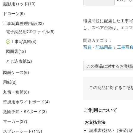
撮影用ロッド
(10)
ドローン
(9)
環境問題に配慮した工事写
工事写真整理用品
(23)
し、スペア台紙は、エコマ
電子納品用CDファイル
(5)
関連カテゴリ：
工事写真帳
(4)
写真・記録用品
>
工事写
図面袋
(12)
とじ込表紙
(2)
この商品に対するお客様
図面ケース
(6)
用紙
(2)
この商品に対するご感
丸筒・角筒
(8)
壁掛用ホワイトボード
(4)
ご利用について
危険予知・KYボード
(3)
マーカー
(37)
お支払方法
請求書後払い（決済代
スプレーシート
(113)