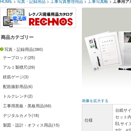
HOME
>
写真・記録用品
>
工事写真整理用品
>
工事写真帳
>
工事用アル
商品カテゴリー
写真・記録用品
(380)
テープロッド
(25)
アルミ製標尺
(29)
鉄筋ゲージ
(3)
配筋撮影用品
(6)
トルクレンチ
(2)
画像を拡大する
工事用黒板・黒板用品
(66)
台紙サイズ
デジタルカメラ
(18)
セット内
仕様
ELサイ
製図・設計・オフィス用品
(15)
2穴、4