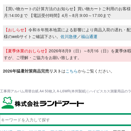
【買い物カートの計算方法のお知らせ】買い物カートご利用のお客様
月:14:00まで 【電話受付時間】4月～8月:9:00～17:00まで
【おしらせ】
令和８年熊本地震による影響により商品入荷の遅れ・配
様のwebサイトご確認下さい。
佐川急便
／
福山通運
【夏季休業のおしらせ】
2026年8月9（日）～8月16（日）を夏
すが、ご理解・ご協力をお願い致します。
2026年猛暑対策商品完売リスト
は
こちら
からご覧ください。
工事用アルバム用替台紙 A4 50枚入 A-L6WR(本州製紙) | ハイビスカス測量用品