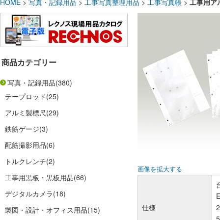
HOME
>
写真・記録用品
>
工事写真整理用品
>
工事写真帳
>
工事用アル
商品カテゴリー
写真・記録用品
(380)
テープロッド
(25)
アルミ製標尺
(29)
鉄筋ゲージ
(3)
配筋撮影用品
(6)
トルクレンチ
(2)
画像を拡大する
工事用黒板・黒板用品
(66)
デジタルカメラ
(18)
仕様
製図・設計・オフィス用品
(15)