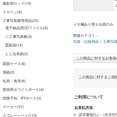
撮影用ロッド
(10)
ドローン
(9)
工事写真整理用品
(23)
メモ欄あり替え台紙のみ
電子納品用CDファイル
(5)
関連カテゴリ：
工事写真帳
(4)
写真・記録用品
>
工事写
図面袋
(12)
とじ込表紙
(2)
この商品に対するお客様
図面ケース
(6)
用紙
(2)
この商品に対するご感
丸筒・角筒
(8)
壁掛用ホワイトボード
(4)
ご利用について
危険予知・KYボード
(3)
マーカー
(37)
お支払方法
請求書後払い（決済代
スプレーシート
(113)