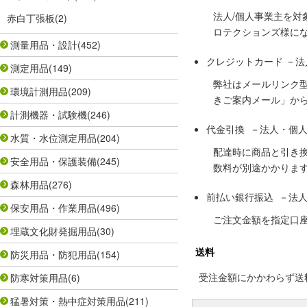
法人/個人事業主を
赤白丁張板
(2)
ロテクションズ様に
測量用品・設計
(452)
クレジットカード －
測定用品
(149)
弊社はメールリンク
環境計測用品
(209)
きご案内メール」か
計測機器・試験機
(246)
代金引換 －法人・個
水質・水位測定用品
(204)
配達時に商品と引き
安全用品・保護装備
(245)
数料が別途かかりま
森林用品
(276)
前払い銀行振込 －法
保安用品・作業用品
(496)
ご注文金額を指定口
埋蔵文化財発掘用品
(30)
送料
防災用品・防犯用品
(154)
受注金額にかかわらず送料の
防寒対策用品
(6)
猛暑対策・熱中症対策用品
(211)