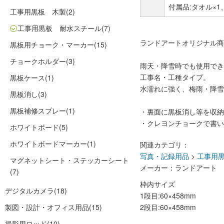
付属品:タオル×1
工事用黒板 木製
(2)
工事用黒板 耐水スチール
(7)
ランドアートオリジナル商
黒板用チョーク・マーカー
(15)
チョークホルダー
(3)
雨天・降雪時でも使用でき
工事名・工種タイプ。
黒板ケース
(1)
水濡れに強く、梅雨・降雪
黒板消し
(3)
黒板補修スプレー
(1)
・裏面に黒板消し等を収納
・クレヨンチョークで書い
ホワイトボード
(5)
ホワイトボードマーカー
(1)
関連カテゴリ：
写真・記録用品
>
工事用
マグネットシート・ステッカーシート
メーカー：ランドアート
(7)
枠内サイズ
デジタルカメラ
(18)
1段目:60×458mm
製図・設計・オフィス用品
(15)
2段目:60×458mm
撮影用ロッド
(10)