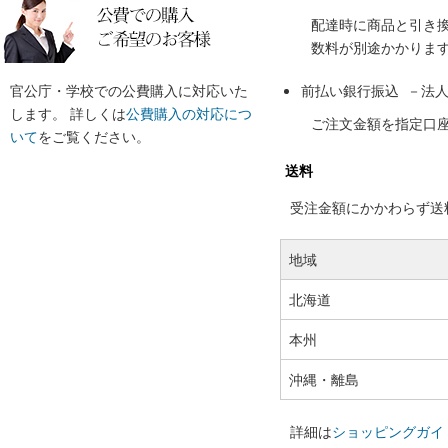
配達時に商品と引き
数料が別途かかりま
官公庁・学校での公費購入に対応いた
前払い銀行振込 －法
します。 詳しくは
公費購入の対応につ
ご注文金額を指定口
いて
をご覧ください。
送料
受注金額にかかわらず送料の
地域
北海道
本州
沖縄・離島
詳細は
ショッピングガイ