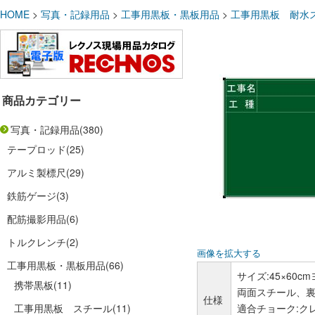
HOME
>
写真・記録用品
>
工事用黒板・黒板用品
>
工事用黒板 耐水
商品カテゴリー
写真・記録用品
(380)
テープロッド
(25)
アルミ製標尺
(29)
鉄筋ゲージ
(3)
配筋撮影用品
(6)
トルクレンチ
(2)
画像を拡大する
工事用黒板・黒板用品
(66)
サイズ:45×60c
携帯黒板
(11)
両面スチール、
仕様
工事用黒板 スチール
(11)
適合チョーク:ク