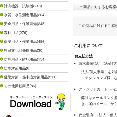
計測機器・試験機
(246)
この商品に対するお客様
水質・水位測定用品
(204)
安全用品・保護装備
(245)
この商品に対するご感
森林用品
(276)
保安用品・作業用品
(496)
ご利用について
埋蔵文化財発掘用品
(30)
お支払方法
防災用品・防犯用品
(154)
請求書後払い（決済代
防寒対策用品
(6)
法人/個人事業主を
猛暑対策・熱中症対策用品
(211)
ロテクションズ様に
その他掲載商品
(86)
クレジットカード －
弊社はメールリンク
きご案内メール」か
代金引換 －法人・個