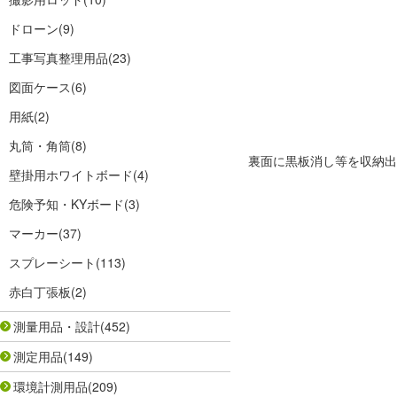
ドローン
(9)
工事写真整理用品
(23)
図面ケース
(6)
用紙
(2)
丸筒・角筒
(8)
裏面に黒板消し等を収納出
壁掛用ホワイトボード
(4)
危険予知・KYボード
(3)
マーカー
(37)
スプレーシート
(113)
赤白丁張板
(2)
測量用品・設計
(452)
測定用品
(149)
環境計測用品
(209)