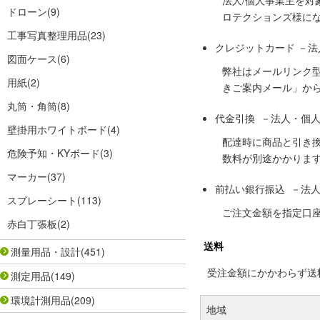
法人/個人事業主を
ドローン
(9)
ロテクションズ様に
工事写真整理用品
(23)
クレジットカード －
図面ケース
(6)
弊社はメールリンク
用紙
(2)
きご案内メール」か
丸筒・角筒
(8)
代金引換 －法人・個
壁掛用ホワイトボード
(4)
配達時に商品と引き
危険予知・KYボード
(3)
数料が別途かかりま
マーカー
(37)
前払い銀行振込 －法
スプレーシート
(113)
ご注文金額を指定口
赤白丁張板
(2)
送料
測量用品・設計
(451)
受注金額にかかわらず送料の
測定用品
(149)
環境計測用品
(209)
地域