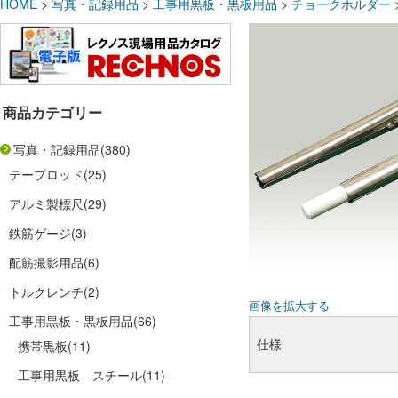
HOME
>
写真・記録用品
>
工事用黒板・黒板用品
>
チョークホルダー
商品カテゴリー
写真・記録用品
(380)
テープロッド
(25)
アルミ製標尺
(29)
鉄筋ゲージ
(3)
配筋撮影用品
(6)
トルクレンチ
(2)
画像を拡大する
工事用黒板・黒板用品
(66)
仕様
携帯黒板
(11)
工事用黒板 スチール
(11)