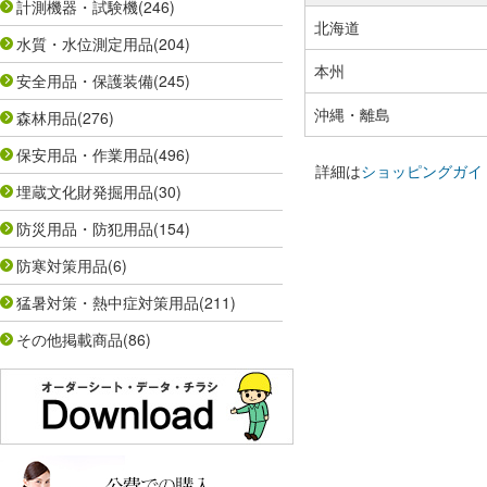
計測機器・試験機
(246)
北海道
水質・水位測定用品
(204)
本州
安全用品・保護装備
(245)
沖縄・離島
森林用品
(276)
保安用品・作業用品
(496)
詳細は
ショッピングガイ
埋蔵文化財発掘用品
(30)
防災用品・防犯用品
(154)
防寒対策用品
(6)
猛暑対策・熱中症対策用品
(211)
その他掲載商品
(86)