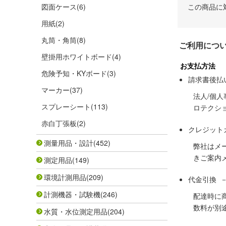
図面ケース
(6)
この商品に
用紙
(2)
丸筒・角筒
(8)
ご利用につ
壁掛用ホワイトボード
(4)
お支払方法
危険予知・KYボード
(3)
請求書後払
マーカー
(37)
法人/個
スプレーシート
(113)
ロテクシ
赤白丁張板
(2)
クレジット
測量用品・設計
(452)
弊社はメ
きご案内
測定用品
(149)
環境計測用品
(209)
代金引換 
計測機器・試験機
(246)
配達時に
数料が別
水質・水位測定用品
(204)