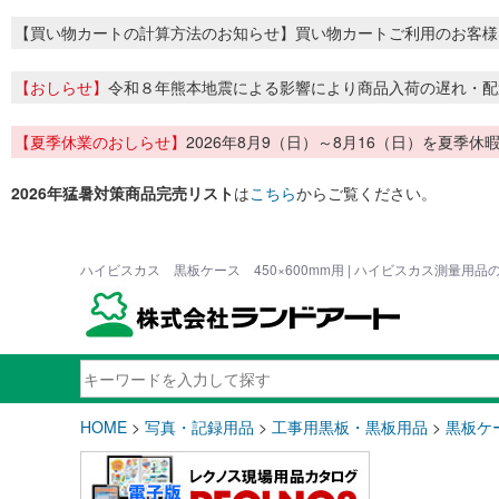
【買い物カートの計算方法のお知らせ】買い物カートご利用のお客様
【おしらせ】
令和８年熊本地震による影響により商品入荷の遅れ・配
【夏季休業のおしらせ】
2026年8月9（日）～8月16（日）を夏
2026年猛暑対策商品完売リスト
は
こちら
からご覧ください。
ハイビスカス 黒板ケース 450×600mm用 | ハイビスカス測量用
HOME
>
写真・記録用品
>
工事用黒板・黒板用品
>
黒板ケ