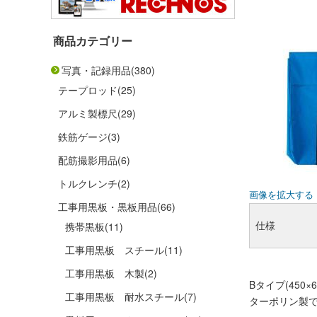
商品カテゴリー
写真・記録用品
(380)
テープロッド
(25)
アルミ製標尺
(29)
鉄筋ゲージ
(3)
配筋撮影用品
(6)
トルクレンチ
(2)
画像を拡大する
工事用黒板・黒板用品
(66)
仕様
携帯黒板
(11)
工事用黒板 スチール
(11)
工事用黒板 木製
(2)
Bタイプ(450
工事用黒板 耐水スチール
(7)
ターポリン製で