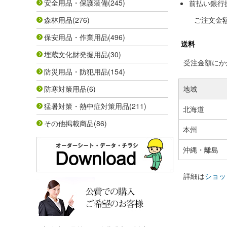
安全用品・保護装備
(245)
前払い銀行
森林用品
(276)
ご注文金
保安用品・作業用品
(496)
送料
埋蔵文化財発掘用品
(30)
受注金額にかか
防災用品・防犯用品
(154)
防寒対策用品
(6)
地域
猛暑対策・熱中症対策用品
(211)
北海道
その他掲載商品
(86)
本州
沖縄・離島
詳細は
ショッ