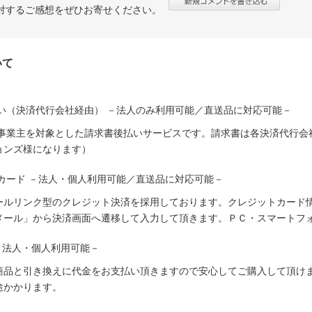
対するご感想をぜひお寄せください。
いて
い（決済代行会社経由） －法人のみ利用可能／直送品に対応可能－
人事業主を対象とした請求書後払いサービスです。請求書は各決済代行会
ョンズ様になります）
カード －法人・個人利用可能／直送品に対応可能－
ールリンク型のクレジット決済を採用しております。クレジットカード
メール」から決済画面へ遷移して入力して頂きます。ＰＣ・スマートフ
－法人・個人利用可能－
商品と引き換えに代金をお支払い頂きますので安心してご購入して頂けま
途かかります。