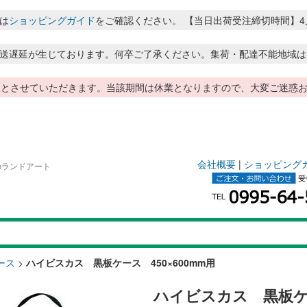
は
ショッピングガイド
をご確認ください。 【当日出荷受注締切時間】4月～8月
送遅延が生じております。何卒ご了承ください。集荷・配達不能地域は
季休暇とさせていただきます。当該期間は休業となりますので、大変ご迷
会社概要
|
ショッピング
品のランドアート
ース
>
ハイビスカス 黒板ケース 450×600mm用
ハイビスカス 黒板ケー