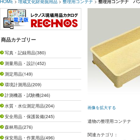
HOME
>
埋蔵文化財発掘用品
>
整理用コンテナ
>
整理用コンテナ パンケ
商品カテゴリー
写真・記録用品
(380)
測量用品・設計
(452)
測定用品
(149)
環境計測用品
(209)
計測機器・試験機
(246)
水質・水位測定用品
(204)
画像を拡大する
安全用品・保護装備
(245)
遺物の整理用コンテナ
森林用品
(276)
関連カテゴリ：
保安用品・作業用品
(496)