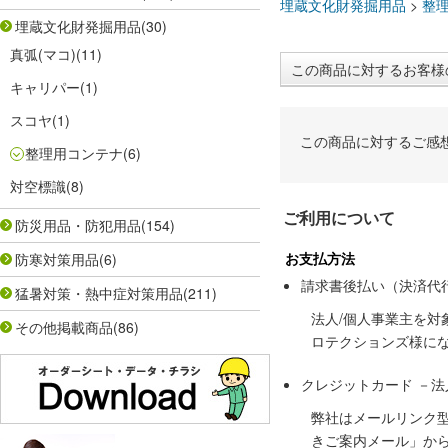
埋蔵文化財発掘用品
>
整
埋蔵文化財発掘用品
(30)
真弧(マコ)
(11)
この商品に対するお客様
キャリパー
(1)
スコヤ
(1)
この商品に対するご感
整理用コンテナ
(6)
対空標識
(8)
ご利用について
防災用品・防犯用品
(154)
お支払方法
防寒対策用品
(6)
請求書後払い（決済代
猛暑対策・熱中症対策用品
(211)
法人/個人事業主を
その他掲載商品
(86)
ロテクションズ様に
クレジットカード －
弊社はメールリンク
きご案内メール」か