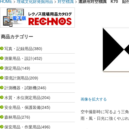
HOME
>
埋蔵文化財発掘用品
>
対空標識
>
遺跡用対空標識 K70 貼付
商品カテゴリー
写真・記録用品
(380)
測量用品・設計
(452)
測定用品
(149)
環境計測用品
(209)
計測機器・試験機
(246)
水質・水位測定用品
(204)
画像を拡大する
安全用品・保護装備
(245)
空中撮影時に写るよう三角
森林用品
(276)
雨・風・日光に強くやぶれ
保安用品・作業用品
(496)