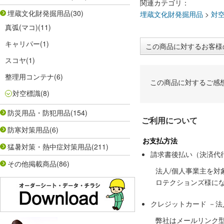
関連カテゴリ：
埋蔵文化財発掘用品
(30)
埋蔵文化財発掘用品
>
対
真弧(マコ)
(11)
キャリパー
(1)
この商品に対するお客様
スコヤ
(1)
整理用コンテナ
(6)
この商品に対するご感
対空標識
(8)
防災用品・防犯用品
(154)
ご利用について
防寒対策用品
(6)
お支払方法
猛暑対策・熱中症対策用品
(211)
請求書後払い（決済代
その他掲載商品
(86)
法人/個人事業主を
ロテクションズ様に
クレジットカード －
弊社はメールリンク