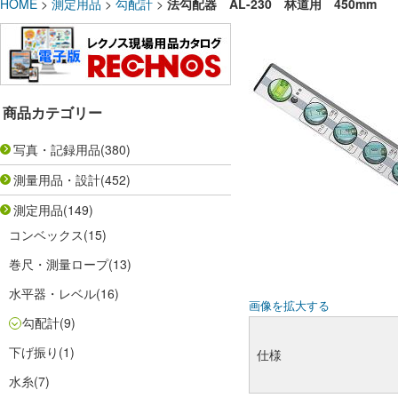
HOME
>
測定用品
>
勾配計
>
法勾配器 AL-230 林道用 450mm
商品カテゴリー
写真・記録用品
(380)
測量用品・設計
(452)
測定用品
(149)
コンベックス
(15)
巻尺・測量ロープ
(13)
水平器・レベル
(16)
画像を拡大する
勾配計
(9)
下げ振り
(1)
仕様
水糸
(7)