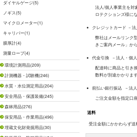
ダイヤルゲージ
(5)
法人/個人事業主を
ノギス
(5)
ロテクションズ様に
マイクロメーター
(1)
クレジットカード －
キャリパー
(1)
弊社はメールリンク
膜厚計
(4)
きご案内メール」か
測量ロープ
(4)
代金引換 －法人・個
環境計測用品
(209)
配達時に商品と引き
数料が別途かかりま
計測機器・試験機
(246)
水質・水位測定用品
(204)
前払い銀行振込 －法
安全用品・保護装備
(245)
ご注文金額を指定口
森林用品
(276)
送料
保安用品・作業用品
(496)
受注金額にかかわらず送料の
埋蔵文化財発掘用品
(30)