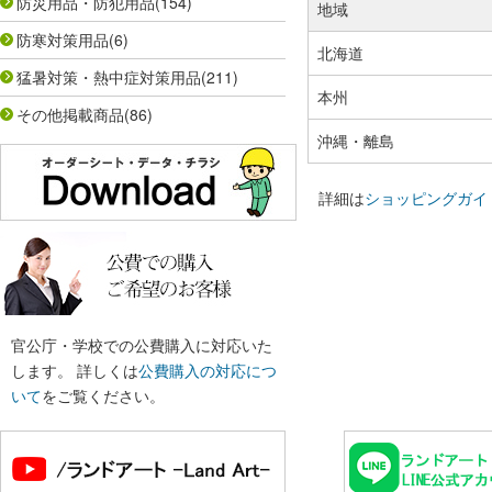
防災用品・防犯用品
(154)
地域
防寒対策用品
(6)
北海道
猛暑対策・熱中症対策用品
(211)
本州
その他掲載商品
(86)
沖縄・離島
詳細は
ショッピングガイ
官公庁・学校での公費購入に対応いた
します。 詳しくは
公費購入の対応につ
いて
をご覧ください。