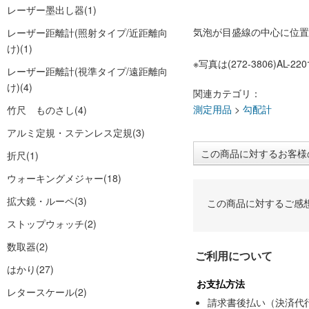
レーザー墨出し器
(1)
気泡が目盛線の中心に位置
レーザー距離計(照射タイプ/近距離向
け)
(1)
※写真は(272-3806)AL-2
レーザー距離計(視準タイプ/遠距離向
け)
(4)
関連カテゴリ：
測定用品
>
勾配計
竹尺 ものさし
(4)
アルミ定規・ステンレス定規
(3)
この商品に対するお客様
折尺
(1)
ウォーキングメジャー
(18)
拡大鏡・ルーペ
(3)
この商品に対するご感
ストップウォッチ
(2)
数取器
(2)
ご利用について
はかり
(27)
お支払方法
レタースケール
(2)
請求書後払い（決済代