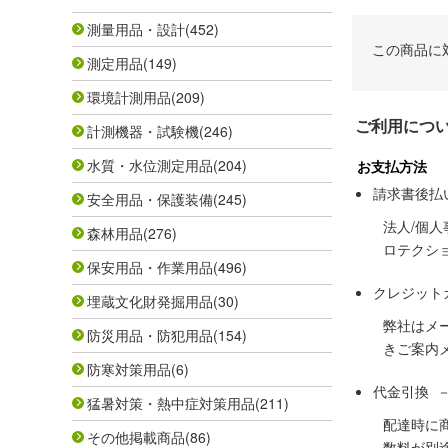
測量用品・設計
(452)
この商品に
測定用品
(149)
環境計測用品
(209)
ご利用につ
計測機器・試験機
(246)
水質・水位測定用品
(204)
お支払方法
請求書後払
安全用品・保護装備
(245)
法人/個
森林用品
(276)
ロテクシ
保安用品・作業用品
(496)
クレジット
埋蔵文化財発掘用品
(30)
弊社はメ
防災用品・防犯用品
(154)
きご案内
防寒対策用品
(6)
代金引換 
猛暑対策・熱中症対策用品
(211)
配達時に
その他掲載商品
(86)
数料が別