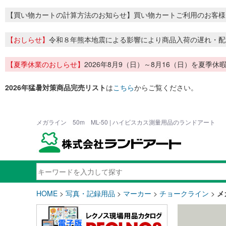
【買い物カートの計算方法のお知らせ】買い物カートご利用のお客様
【おしらせ】
令和８年熊本地震による影響により商品入荷の遅れ・配
【夏季休業のおしらせ】
2026年8月9（日）～8月16（日）を夏
2026年猛暑対策商品完売リスト
は
こちら
からご覧ください。
メガライン 50m ML-50 | ハイビスカス測量用品のランドアート
HOME
>
写真・記録用品
>
マーカー
>
チョークライン
>
メ