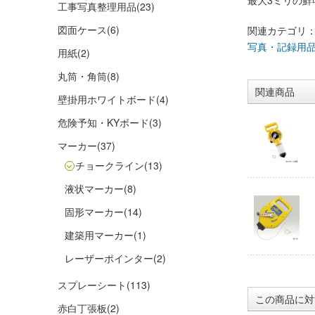
最大3ミリの鮮
工事写真整理用品
(23)
図面ケース
(6)
関連カテゴリ
写真・記録用
用紙
(2)
丸筒・角筒
(8)
関連商品
壁掛用ホワイトボード
(4)
危険予知・KYボード
(3)
マーカー
(37)
チョークライン
(13)
液状マーカー
(8)
固形マーカー
(14)
建築用マーカー
(1)
レーザーポインター
(2)
スプレーシート
(113)
この商品に対
赤白丁張板
(2)