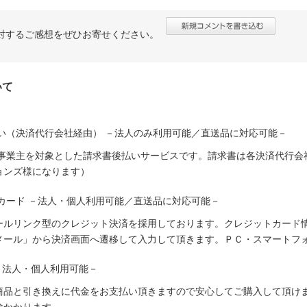
対するご感想をぜひお寄せください。
いて
い（決済代行会社経由） －法人のみ利用可能／直送品に対応可能－
人事業主を対象とした請求書後払いサービスです。請求書は各決済代行会
ョンズ様になります）
カード －法人・個人利用可能／直送品に対応可能－
ールリンク型のクレジット決済を採用しております。クレジットカード
メール」から決済画面へ遷移して入力して頂きます。ＰＣ・スマートフ
－法人・個人利用可能－
商品と引き換えに代金をお支払い頂きますので安心してご購入して頂けま
途かかります。