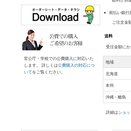
前払い銀行
ご注文金
送料
受注金額にかか
官公庁・学校での公費購入に対応いた
地域
します。 詳しくは
公費購入の対応につ
いて
をご覧ください。
北海道
本州
沖縄・離島
詳細は
ショッ