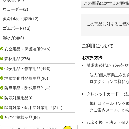
この商品に対するお客様
ウェーダー
(2)
救命胴衣・浮環
(12)
この商品に対するご感
ゴムボート
(12)
漏水探知
(5)
ご利用について
安全用品・保護装備
(245)
お支払方法
森林用品
(276)
請求書後払い（決済代
保安用品・作業用品
(496)
法人/個人事業主を
埋蔵文化財発掘用品
(30)
ロテクションズ様に
防災用品・防犯用品
(154)
クレジットカード －
防寒対策用品
(6)
弊社はメールリンク
猛暑対策・熱中症対策用品
(211)
きご案内メール」か
その他掲載商品
(86)
代金引換 －法人・個