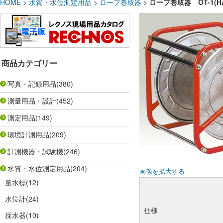
HOME
>
水質・水位測定用品
>
ロープ巻取器
>
ロープ巻取器 OT-1(
商品カテゴリー
写真・記録用品
(380)
測量用品・設計
(452)
測定用品
(149)
環境計測用品
(209)
計測機器・試験機
(246)
水質・水位測定用品
(204)
画像を拡大する
量水標
(12)
水位計
(24)
仕様
採水器
(10)