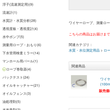
浮子(流速測定用)
(9)
流速計
(1)
水質計・水質分析
(28)
ワイヤーロープ、測量ロー
透視度板・透視度計
(4)
こちらの商品はお届けまで
水中ポンプ
(5)
関連カテゴリ：
測量用ロープ・おもり
(6)
水質・水位測定用品
>
ロ
下水管用検査ミラー
(14)
マンホール用バール
(1)
関連商品
ロープ巻取器
(4)
パックテスト
(24)
ワイ
(100m
オイルキャッチャー
(21)
販売価
オイルフェンス
(3)
油処理剤
(5)
水改善剤
(2)