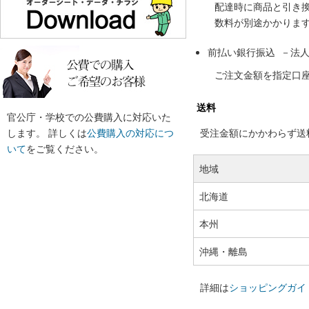
配達時に商品と引き
数料が別途かかりま
前払い銀行振込 －法
ご注文金額を指定口
送料
官公庁・学校での公費購入に対応いた
します。 詳しくは
公費購入の対応につ
受注金額にかかわらず送料の
いて
をご覧ください。
地域
北海道
本州
沖縄・離島
詳細は
ショッピングガイ