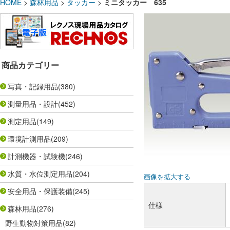
HOME
>
森林用品
>
タッカー
>
ミニタッカー 635
商品カテゴリー
写真・記録用品
(380)
測量用品・設計
(452)
測定用品
(149)
環境計測用品
(209)
計測機器・試験機
(246)
水質・水位測定用品
(204)
画像を拡大する
安全用品・保護装備
(245)
仕様
森林用品
(276)
野生動物対策用品
(82)