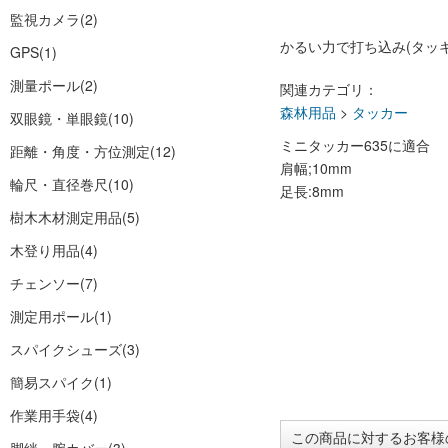
監視カメラ
(2)
かるい力で打ち込み(タッ
GPS
(1)
測量ポール
(2)
関連カテゴリ：
森林用品
>
タッカー
双眼鏡・単眼鏡
(10)
ミニタッカー635に適合
距離・角度・方位測定
(12)
肩幅;10mm
輪尺・直径巻尺
(10)
足長:8mm
樹木木材測定用品
(5)
木登り用品
(4)
チェンソー
(7)
測定用ポール
(1)
スパイクシューズ
(3)
簡易スパイク
(1)
作業用手袋
(4)
この商品に対するお客様