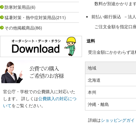
数料が別途かかりま
防寒対策用品
(6)
前払い銀行振込 －法
猛暑対策・熱中症対策用品
(211)
ご注文金額を指定口
その他掲載商品
(86)
送料
受注金額にかかわらず送料の
地域
北海道
官公庁・学校での公費購入に対応いた
本州
します。 詳しくは
公費購入の対応につ
沖縄・離島
いて
をご覧ください。
詳細は
ショッピングガイ