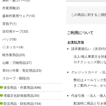
脚絆・腕カバー
(3)
作業用靴
(2)
この商品に対するご感
森林作業用ウェア
(10)
背負子
(1)
目印用テープ
(33)
ご利用について
バッグ
(6)
お支払方法
タッカー
(4)
請求書後払い（決済代
軽作業用品
(23)
法人/個人事業主を
ロテクションズ様に
山鍬・刃物用品
(27)
草刈り作業・剪定用品
(23)
クレジットカード －
スロープ・階段
(3)
弊社はメールリンク
きご案内メール」か
保安用品・作業用品
(496)
埋蔵文化財発掘用品
(30)
代金引換 －法人・個
配達時に商品と引き
防災用品・防犯用品
(154)