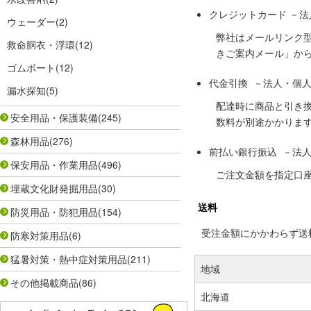
クレジットカード －
ウェーダー
(2)
弊社はメールリンク
救命胴衣・浮環
(12)
きご案内メール」か
ゴムボート
(12)
代金引換 －法人・個
漏水探知
(5)
配達時に商品と引き
安全用品・保護装備
(245)
数料が別途かかりま
森林用品
(276)
前払い銀行振込 －法
保安用品・作業用品
(496)
ご注文金額を指定口
埋蔵文化財発掘用品
(30)
送料
防災用品・防犯用品
(154)
受注金額にかかわらず送料の
防寒対策用品
(6)
猛暑対策・熱中症対策用品
(211)
地域
その他掲載商品
(86)
北海道