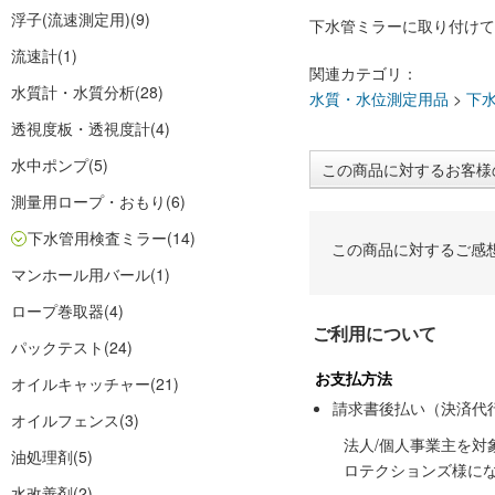
浮子(流速測定用)
(9)
下水管ミラーに取り付けて
流速計
(1)
関連カテゴリ：
水質計・水質分析
(28)
水質・水位測定用品
>
下
透視度板・透視度計
(4)
水中ポンプ
(5)
この商品に対するお客様
測量用ロープ・おもり
(6)
下水管用検査ミラー
(14)
この商品に対するご感
マンホール用バール
(1)
ロープ巻取器
(4)
ご利用について
パックテスト
(24)
お支払方法
オイルキャッチャー
(21)
請求書後払い（決済代
オイルフェンス
(3)
法人/個人事業主を
油処理剤
(5)
ロテクションズ様に
水改善剤
(2)