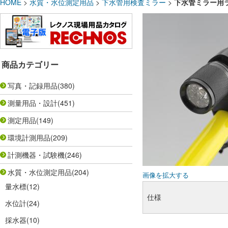
HOME
>
水質・水位測定用品
>
下水管用検査ミラー
>
下水管ミラー用ラ
商品カテゴリー
写真・記録用品
(380)
測量用品・設計
(451)
測定用品
(149)
環境計測用品
(209)
計測機器・試験機
(246)
水質・水位測定用品
(204)
画像を拡大する
量水標
(12)
仕様
水位計
(24)
採水器
(10)