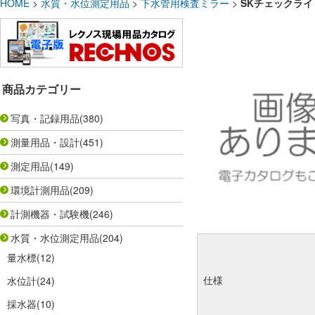
HOME
>
水質・水位測定用品
>
下水管用検査ミラー
>
SKチェックライト
商品カテゴリー
写真・記録用品
(380)
測量用品・設計
(451)
測定用品
(149)
環境計測用品
(209)
計測機器・試験機
(246)
水質・水位測定用品
(204)
量水標
(12)
仕様
水位計
(24)
採水器
(10)