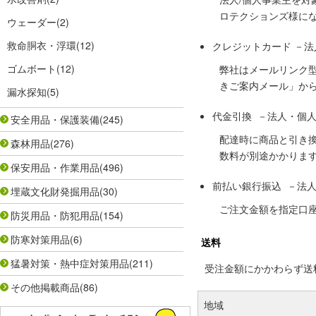
ロテクションズ様に
ウェーダー
(2)
救命胴衣・浮環
(12)
クレジットカード －
ゴムボート
(12)
弊社はメールリンク
きご案内メール」か
漏水探知
(5)
代金引換 －法人・個
安全用品・保護装備
(245)
配達時に商品と引き
森林用品
(276)
数料が別途かかりま
保安用品・作業用品
(496)
前払い銀行振込 －法
埋蔵文化財発掘用品
(30)
ご注文金額を指定口
防災用品・防犯用品
(154)
防寒対策用品
(6)
送料
猛暑対策・熱中症対策用品
(211)
受注金額にかかわらず送料の
その他掲載商品
(86)
地域