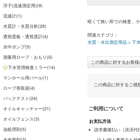
浮子(流速測定用)
(9)
流速計
(1)
暗くて狭い所での検査、小
水質計・水質分析
(28)
関連カテゴリ：
透視度板・透視度計
(4)
水質・水位測定用品
>
下
水中ポンプ
(5)
測量用ロープ・おもり
(6)
この商品に対するお客様
下水管用検査ミラー
(14)
マンホール用バール
(1)
この商品に対するご感
ロープ巻取器
(4)
パックテスト
(24)
ご利用について
オイルキャッチャー
(21)
オイルフェンス
(3)
お支払方法
油処理剤
(5)
請求書後払い（決済代
水改善剤
(2)
法人/個人事業主を