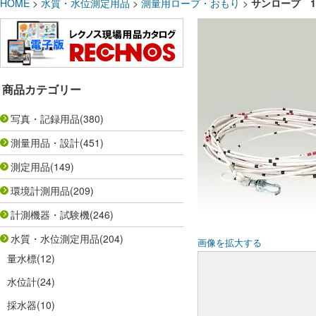
HOME
>
水質・水位測定用品
>
測量用ロープ・おもり
>
サンロープ 10
商品カテゴリー
写真・記録用品
(380)
測量用品・設計
(451)
測定用品
(149)
環境計測用品
(209)
計測機器・試験機
(246)
水質・水位測定用品
(204)
画像を拡大する
量水標
(12)
水位計
(24)
採水器
(10)