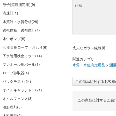
浮子(流速測定用)
(9)
仕様
流速計
(1)
水質計・水質分析
(28)
透視度板・透視度計
(4)
水中ポンプ
(5)
測量用ロープ・おもり
(6)
丈夫なガラス繊維製
下水管用検査ミラー
(14)
関連カテゴリ：
マンホール用バール
(1)
水質・水位測定用品
>
測
ロープ巻取器
(4)
パックテスト
(24)
この商品に対するお客様
オイルキャッチャー
(21)
オイルフェンス
(3)
この商品に対するご感
油処理剤
(5)
水改善剤
(2)