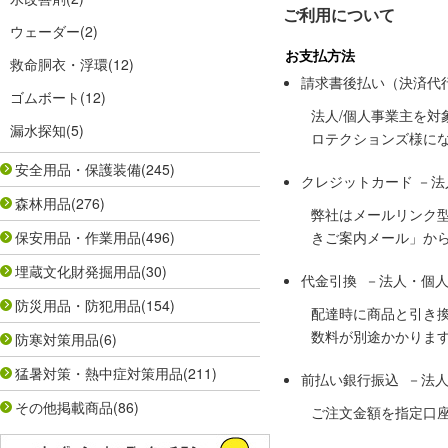
ご利用について
ウェーダー
(2)
お支払方法
救命胴衣・浮環
(12)
請求書後払い（決済代
ゴムボート
(12)
法人/個人事業主を
漏水探知
(5)
ロテクションズ様に
安全用品・保護装備
(245)
クレジットカード －
森林用品
(276)
弊社はメールリンク
保安用品・作業用品
(496)
きご案内メール」か
埋蔵文化財発掘用品
(30)
代金引換 －法人・個
防災用品・防犯用品
(154)
配達時に商品と引き
数料が別途かかりま
防寒対策用品
(6)
猛暑対策・熱中症対策用品
(211)
前払い銀行振込 －法
その他掲載商品
(86)
ご注文金額を指定口