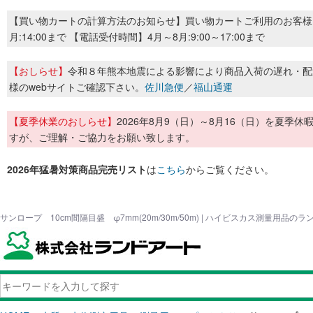
【買い物カートの計算方法のお知らせ】買い物カートご利用のお客様
月:14:00まで 【電話受付時間】4月～8月:9:00～17:00まで
【おしらせ】
令和８年熊本地震による影響により商品入荷の遅れ・配
様のwebサイトご確認下さい。
佐川急便
／
福山通運
【夏季休業のおしらせ】
2026年8月9（日）～8月16（日）を夏
すが、ご理解・ご協力をお願い致します。
2026年猛暑対策商品完売リスト
は
こちら
からご覧ください。
サンロープ 10cm間隔目盛 φ7mm(20m/30m/50m) | ハイビスカス測量用品の