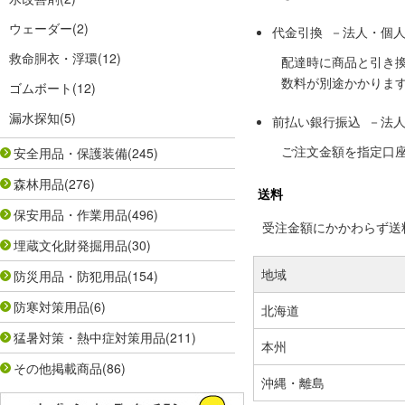
ウェーダー
(2)
代金引換 －法人・個
救命胴衣・浮環
(12)
配達時に商品と引き
数料が別途かかりま
ゴムボート
(12)
漏水探知
(5)
前払い銀行振込 －法
ご注文金額を指定口
安全用品・保護装備
(245)
森林用品
(276)
送料
保安用品・作業用品
(496)
受注金額にかかわらず送料の
埋蔵文化財発掘用品
(30)
地域
防災用品・防犯用品
(154)
防寒対策用品
(6)
北海道
猛暑対策・熱中症対策用品
(211)
本州
その他掲載商品
(86)
沖縄・離島