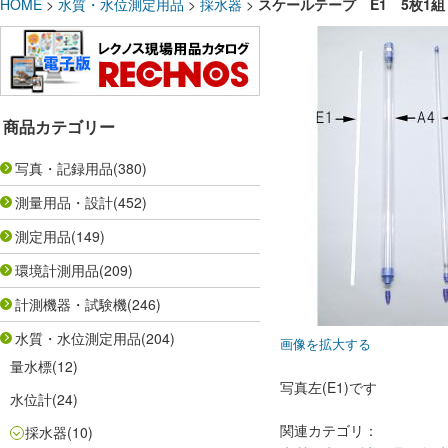
HOME
>
水質・水位測定用品
>
採水器
>
スケールテープ E1 5枚1
商品カテゴリー
写真・記録用品
(380)
測量用品・設計
(452)
測定用品
(149)
環境計測用品
(209)
計測機器・試験機
(246)
水質・水位測定用品
(204)
画像を拡大する
量水標
(12)
写真左(E1)です
水位計
(24)
関連カテゴリ：
採水器
(10)