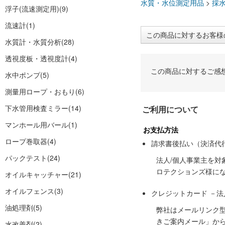
水質・水位測定用品
>
採
浮子(流速測定用)
(9)
流速計
(1)
この商品に対するお客様
水質計・水質分析
(28)
透視度板・透視度計
(4)
この商品に対するご感
水中ポンプ
(5)
測量用ロープ・おもり
(6)
下水管用検査ミラー
(14)
ご利用について
マンホール用バール
(1)
お支払方法
ロープ巻取器
(4)
請求書後払い（決済代
パックテスト
(24)
法人/個人事業主を
ロテクションズ様に
オイルキャッチャー
(21)
オイルフェンス
(3)
クレジットカード －
油処理剤
(5)
弊社はメールリンク
きご案内メール」か
水改善剤
(2)