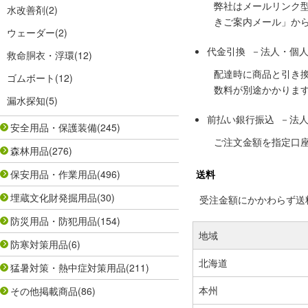
弊社はメールリンク
水改善剤
(2)
きご案内メール」か
ウェーダー
(2)
代金引換 －法人・個
救命胴衣・浮環
(12)
配達時に商品と引き
ゴムボート
(12)
数料が別途かかりま
漏水探知
(5)
前払い銀行振込 －法
安全用品・保護装備
(245)
ご注文金額を指定口
森林用品
(276)
保安用品・作業用品
(496)
送料
埋蔵文化財発掘用品
(30)
受注金額にかかわらず送料の
防災用品・防犯用品
(154)
地域
防寒対策用品
(6)
北海道
猛暑対策・熱中症対策用品
(211)
本州
その他掲載商品
(86)