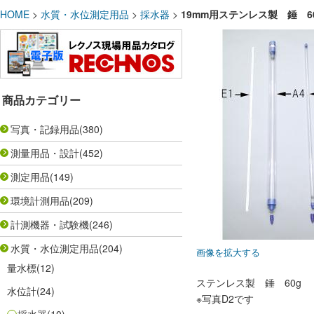
HOME
>
水質・水位測定用品
>
採水器
>
19mm用ステンレス製 錘 6
商品カテゴリー
写真・記録用品
(380)
測量用品・設計
(452)
測定用品
(149)
環境計測用品
(209)
計測機器・試験機
(246)
水質・水位測定用品
(204)
画像を拡大する
量水標
(12)
ステンレス製 錘 60g
水位計
(24)
※写真D2です