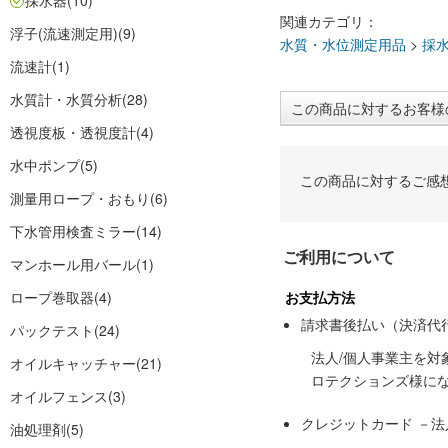
採水器
(10)
関連カテゴリ：
浮子(流速測定用)
(9)
水質・水位測定用品
>
採
流速計
(1)
水質計・水質分析
(28)
この商品に対するお客様
透視度板・透視度計
(4)
水中ポンプ
(5)
この商品に対するご感
測量用ロープ・おもり
(6)
下水管用検査ミラー
(14)
ご利用について
マンホール用バール
(1)
ロープ巻取器
(4)
お支払方法
請求書後払い（決済代
パックテスト
(24)
法人/個人事業主を
オイルキャッチャー
(21)
ロテクションズ様に
オイルフェンス
(3)
クレジットカード －
油処理剤
(5)