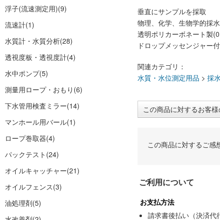
浮子(流速測定用)
(9)
垂直にサンプルを採取
物理、化学、生物学的採水
流速計
(1)
透明ポリカーボネート製(01
水質計・水質分析
(28)
ドロップメッセンジャー付
透視度板・透視度計
(4)
関連カテゴリ：
水中ポンプ
(5)
水質・水位測定用品
>
採
測量用ロープ・おもり
(6)
下水管用検査ミラー
(14)
この商品に対するお客様
マンホール用バール
(1)
ロープ巻取器
(4)
この商品に対するご感
パックテスト
(24)
オイルキャッチャー
(21)
ご利用について
オイルフェンス
(3)
お支払方法
油処理剤
(5)
請求書後払い（決済代
水改善剤
(2)