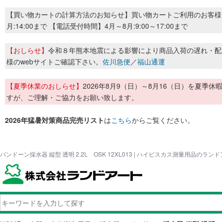
【買い物カートの計算方法のお知らせ】買い物カートご利用のお客様
月:14:00まで 【電話受付時間】4月～8月:9:00～17:00まで
【おしらせ】
令和８年熊本地震による影響により商品入荷の遅れ・配
様のwebサイトご確認下さい。
佐川急便
／
福山通運
【夏季休業のおしらせ】
2026年8月9（日）～8月16（日）を夏
すが、ご理解・ご協力をお願い致します。
2026年猛暑対策商品完売リスト
は
こちら
からご覧ください。
バンドーン採水器 縦型 透明 2.2L OSK 12XL013 | ハイビスカス測量用品のラン