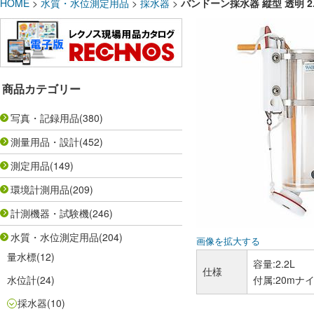
HOME
>
水質・水位測定用品
>
採水器
>
バンドーン採水器 縦型 透明 2.2
商品カテゴリー
写真・記録用品
(380)
測量用品・設計
(452)
測定用品
(149)
環境計測用品
(209)
計測機器・試験機
(246)
水質・水位測定用品
(204)
画像を拡大する
量水標
(12)
容量:2.2L
仕様
水位計
(24)
付属:20m
採水器
(10)