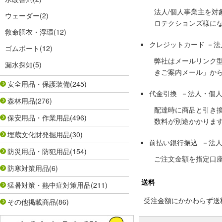
法人/個人事業主を
ウェーダー
(2)
ロテクションズ様に
救命胴衣・浮環
(12)
クレジットカード －
ゴムボート
(12)
弊社はメールリンク
漏水探知
(5)
きご案内メール」か
安全用品・保護装備
(245)
代金引換 －法人・個
森林用品
(276)
配達時に商品と引き
保安用品・作業用品
(496)
数料が別途かかりま
埋蔵文化財発掘用品
(30)
前払い銀行振込 －法
防災用品・防犯用品
(154)
ご注文金額を指定口
防寒対策用品
(6)
送料
猛暑対策・熱中症対策用品
(211)
受注金額にかかわらず送料の
その他掲載商品
(86)