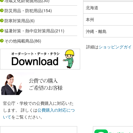
埋蔵文化財発掘用品
(30)
北海道
防災用品・防犯用品
(154)
本州
防寒対策用品
(6)
猛暑対策・熱中症対策用品
(211)
沖縄・離島
その他掲載商品
(86)
詳細は
ショッピングガイ
官公庁・学校での公費購入に対応いた
します。 詳しくは
公費購入の対応につ
いて
をご覧ください。