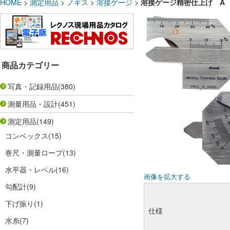
HOME
>
測定用品
>
ノギス
>
溶接ゲージ
>
溶接ゲージ精密仕上げ A No
商品カテゴリー
写真・記録用品
(380)
測量用品・設計
(451)
測定用品
(149)
コンベックス
(15)
巻尺・測量ロープ
(13)
水平器・レベル
(16)
画像を拡大する
勾配計
(9)
下げ振り
(1)
仕様
水糸
(7)