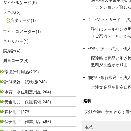
法人/個人事業主を
ダイヤルゲージ
(5)
ロテクションズ様に
ノギス
(5)
クレジットカード －
溶接ゲージ
(1)
弊社はメールリンク
マイクロメーター
(1)
きご案内メール」か
キャリパー
(1)
代金引換 －法人・個
膜厚計
(4)
配達時に商品と引き
測量ロープ
(4)
数料が別途かかりま
環境計測用品
(209)
前払い銀行振込 －法
計測機器・試験機
(246)
ご注文金額を指定口
水質・水位測定用品
(204)
送料
安全用品・保護装備
(245)
森林用品
(276)
受注金額にかかわらず送料の
保安用品・作業用品
(496)
地域