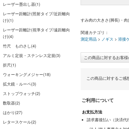
レーザー墨出し器
(1)
レーザー距離計(照射タイプ/近距離向
すみ肉の大きさ(脚長)・
け)
(1)
レーザー距離計(視準タイプ/遠距離向
関連カテゴリ：
け)
(4)
測定用品
>
ノギス
>
溶接
竹尺 ものさし
(4)
アルミ定規・ステンレス定規
(3)
この商品に対するお客様
折尺
(1)
ウォーキングメジャー
(18)
この商品に対するご感
拡大鏡・ルーペ
(3)
ストップウォッチ
(2)
ご利用について
数取器
(2)
お支払方法
はかり
(27)
請求書後払い（決済代
レタースケール
(2)