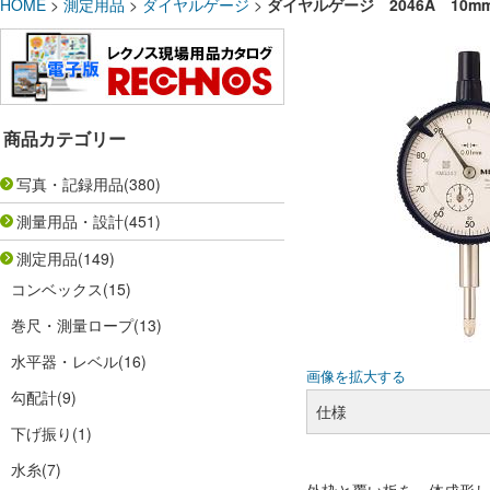
HOME
>
測定用品
>
ダイヤルゲージ
>
ダイヤルゲージ 2046A 10
商品カテゴリー
写真・記録用品
(380)
測量用品・設計
(451)
測定用品
(149)
コンベックス
(15)
巻尺・測量ロープ
(13)
水平器・レベル
(16)
画像を拡大する
勾配計
(9)
仕様
下げ振り
(1)
水糸
(7)