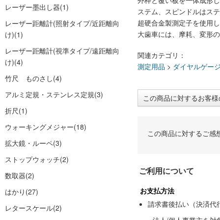
外枠と覆い板を一体成形し
レーザー墨出し器
(1)
ステム、スピンドルはステ
超硬合金製測定子を使用し
レーザー距離計(照射タイプ/近距離向
大歯車には、摩耗、変形の
け)
(1)
レーザー距離計(視準タイプ/遠距離向
関連カテゴリ：
け)
(4)
測定用品
>
ダイヤルゲー
竹尺 ものさし
(4)
アルミ定規・ステンレス定規
(3)
この商品に対するお客様
折尺
(1)
ウォーキングメジャー
(18)
この商品に対するご感
拡大鏡・ルーペ
(3)
ストップウォッチ
(2)
ご利用について
数取器
(2)
お支払方法
はかり
(27)
請求書後払い（決済代
レタースケール
(2)