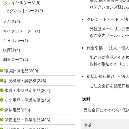
法人/個人事業主を
ダイヤルゲージ
(5)
ロテクションズ様に
マグネットベース
(2)
クレジットカード －
ノギス
(5)
弊社はメールリンク
マイクロメーター
(1)
きご案内メール」か
キャリパー
(1)
代金引換 －法人・個
膜厚計
(4)
配達時に商品と引き
測量ロープ
(4)
数料が別途かかりま
環境計測用品
(209)
前払い銀行振込 －法
計測機器・試験機
(246)
ご注文金額を指定口
水質・水位測定用品
(204)
送料
安全用品・保護装備
(245)
森林用品
(276)
受注金額にかかわらず送料の
保安用品・作業用品
(496)
地域