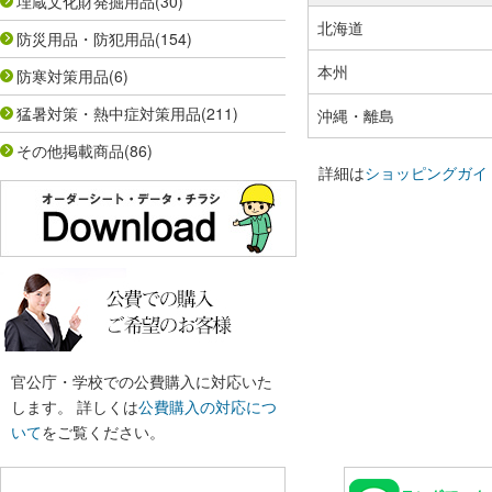
埋蔵文化財発掘用品
(30)
北海道
防災用品・防犯用品
(154)
本州
防寒対策用品
(6)
猛暑対策・熱中症対策用品
(211)
沖縄・離島
その他掲載商品
(86)
詳細は
ショッピングガイ
官公庁・学校での公費購入に対応いた
します。 詳しくは
公費購入の対応につ
いて
をご覧ください。