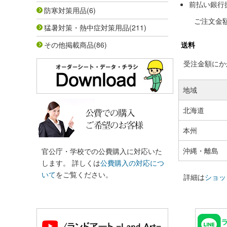
前払い銀行
防寒対策用品
(6)
ご注文金
猛暑対策・熱中症対策用品
(211)
その他掲載商品
(86)
送料
受注金額にかか
地域
北海道
本州
沖縄・離島
官公庁・学校での公費購入に対応いた
します。 詳しくは
公費購入の対応につ
いて
をご覧ください。
詳細は
ショッ