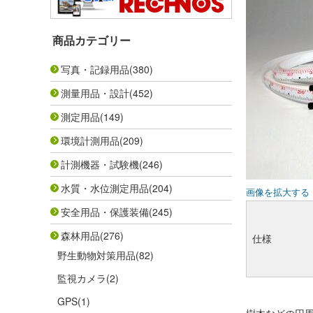
商品カテゴリー
写真・記録用品
(380)
測量用品・設計
(452)
測定用品
(149)
環境計測用品
(209)
計測機器・試験機
(246)
水質・水位測定用品
(204)
画像を拡大する
安全用品・保護装備
(245)
森林用品
(276)
仕様
野生動物対策用品
(82)
監視カメラ
(2)
GPS
(1)