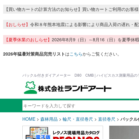
【買い物カートの計算方法のお知らせ】買い物カートご利用のお客様
【おしらせ】
令和８年熊本地震による影響により商品入荷の遅れ・配
【夏季休業のおしらせ】
2026年8月9（日）～8月16（日）を夏
2026年猛暑対策商品完売リスト
は
こちら
からご覧ください。
バックル付きダイアメーター D80 CMB | ハイビスカス測量用品
HOME
>
森林用品
>
輪尺・直径巻尺
>
直径巻尺
>
バックル