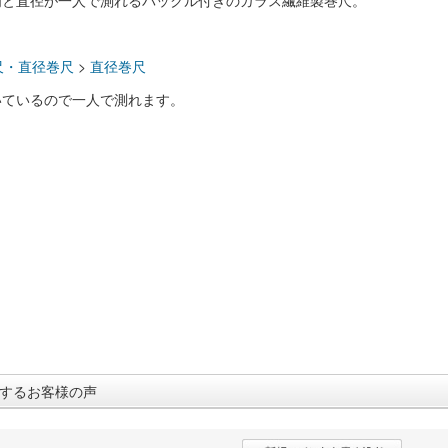
周と直径が一人で測れるバックル付きのガラス繊維製巻尺。
：
尺・直径巻尺
>
直径巻尺
いているので一人で測れます。
するお客様の声