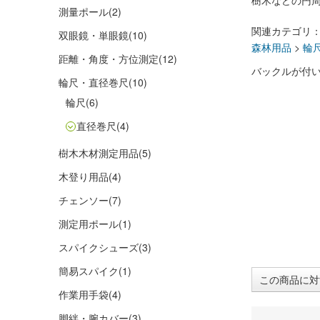
樹木などの円
測量ポール
(2)
関連カテゴリ
双眼鏡・単眼鏡
(10)
森林用品
>
輪
距離・角度・方位測定
(12)
バックルが付
輪尺・直径巻尺
(10)
輪尺
(6)
直径巻尺
(4)
樹木木材測定用品
(5)
木登り用品
(4)
チェンソー
(7)
測定用ポール
(1)
スパイクシューズ
(3)
簡易スパイク
(1)
この商品に対
作業用手袋
(4)
脚絆・腕カバー
(3)