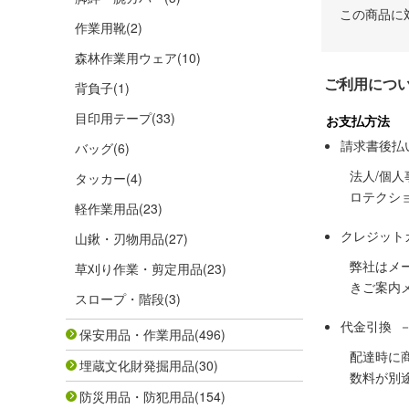
この商品に
作業用靴
(2)
森林作業用ウェア
(10)
ご利用につ
背負子
(1)
目印用テープ
(33)
お支払方法
請求書後払
バッグ
(6)
法人/個
タッカー
(4)
ロテクシ
軽作業用品
(23)
クレジット
山鍬・刃物用品
(27)
弊社はメ
草刈り作業・剪定用品
(23)
きご案内
スロープ・階段
(3)
代金引換 
保安用品・作業用品
(496)
配達時に
埋蔵文化財発掘用品
(30)
数料が別
防災用品・防犯用品
(154)