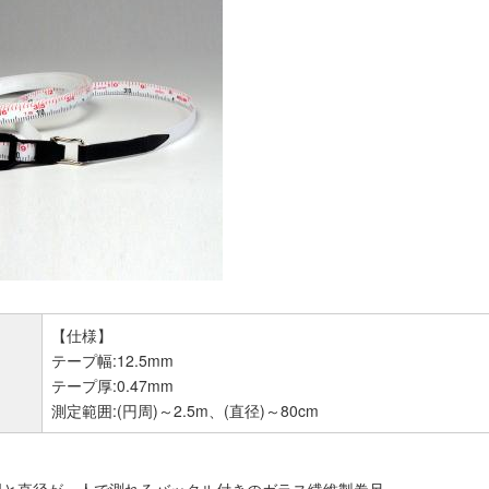
【仕様】
テープ幅:12.5mm
テープ厚:0.47mm
測定範囲:(円周)～2.5m、(直径)～80cm