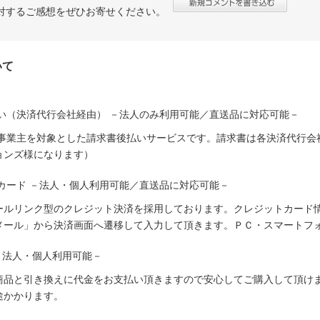
対するご感想をぜひお寄せください。
いて
い（決済代行会社経由） －法人のみ利用可能／直送品に対応可能－
人事業主を対象とした請求書後払いサービスです。請求書は各決済代行会
ョンズ様になります）
カード －法人・個人利用可能／直送品に対応可能－
ールリンク型のクレジット決済を採用しております。クレジットカード
メール」から決済画面へ遷移して入力して頂きます。ＰＣ・スマートフ
－法人・個人利用可能－
商品と引き換えに代金をお支払い頂きますので安心してご購入して頂けま
途かかります。