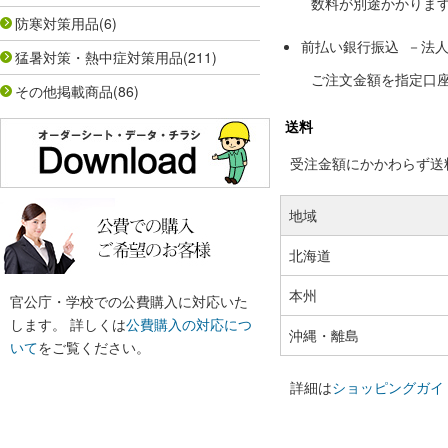
数料が別途かかりま
防寒対策用品
(6)
前払い銀行振込 －法
猛暑対策・熱中症対策用品
(211)
ご注文金額を指定口
その他掲載商品
(86)
送料
受注金額にかかわらず送料の
地域
北海道
本州
官公庁・学校での公費購入に対応いた
します。 詳しくは
公費購入の対応につ
沖縄・離島
いて
をご覧ください。
詳細は
ショッピングガイ