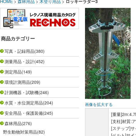
HOME
>
森林用品
>
木登り用品
>
ロッキーラダー3
商品カテゴリー
写真・記録用品
(380)
測量用品・設計
(452)
測定用品
(149)
環境計測用品
(209)
計測機器・試験機
(246)
水質・水位測定用品
(204)
画像を拡大する
安全用品・保護装備
(245)
[重量]2m:4.7
[支柱]材質:
森林用品
(276)
[ステップ]サ
野生動物対策用品
(82)
[ベルト]サイ