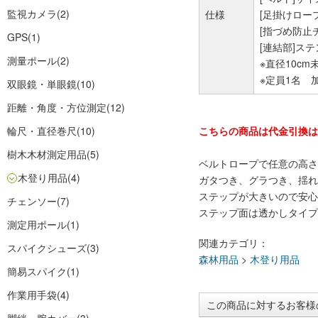
監視カメラ
(2)
仕様
[足掛けロー
[指づめ防止
GPS
(1)
[連結部]ス
測量ポール
(2)
※直径10c
※定員1名 加
双眼鏡・単眼鏡
(10)
距離・角度・方位測定
(12)
輪尺・直径巻尺
(10)
こちらの商品は代金引換は
樹木木材測定用品
(5)
ベルトロープで任意の高さ
木登り用品
(4)
ガタつき、グラつき、揺れ
ステップが大きいので安心
チェンソー
(7)
ステップ面は透かしタイプ
測定用ポール
(1)
関連カテゴリ：
スパイクシューズ
(3)
森林用品
>
木登り用品
簡易スパイク
(1)
作業用手袋
(4)
この商品に対するお客様