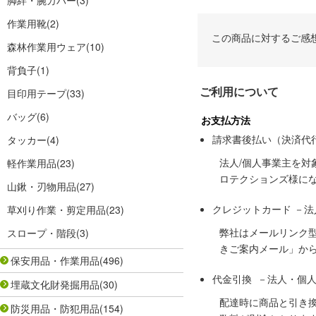
脚絆・腕カバー
(3)
作業用靴
(2)
この商品に対するご感
森林作業用ウェア
(10)
背負子
(1)
ご利用について
目印用テープ
(33)
バッグ
(6)
お支払方法
請求書後払い（決済代
タッカー
(4)
法人/個人事業主を
軽作業用品
(23)
ロテクションズ様に
山鍬・刃物用品
(27)
クレジットカード －
草刈り作業・剪定用品
(23)
弊社はメールリンク
スロープ・階段
(3)
きご案内メール」か
保安用品・作業用品
(496)
代金引換 －法人・個
埋蔵文化財発掘用品
(30)
配達時に商品と引き
防災用品・防犯用品
(154)