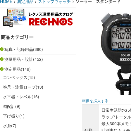
HOME
>
測定用品
>
ストップウォッチ
>
ソーラー スタンダード
商品カテゴリー
写真・記録用品
(380)
測量用品・設計
(452)
測定用品
(149)
コンベックス
(15)
巻尺・測量ロープ
(13)
水平器・レベル
(16)
画像を拡大する
勾配計
(9)
日常生活防水(5
下げ振り
(1)
ラップ/トータ
最大300本メモ
水糸
(7)
仕様
計測中にもメモ