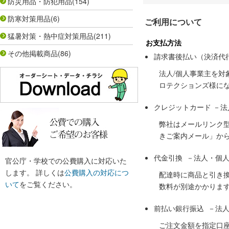
防災用品・防犯用品
(154)
防寒対策用品
(6)
ご利用について
猛暑対策・熱中症対策用品
(211)
お支払方法
その他掲載商品
(86)
請求書後払い（決済代
法人/個人事業主を
ロテクションズ様に
クレジットカード －
弊社はメールリンク
きご案内メール」か
代金引換 －法人・個
官公庁・学校での公費購入に対応いた
します。 詳しくは
公費購入の対応につ
配達時に商品と引き
いて
をご覧ください。
数料が別途かかりま
前払い銀行振込 －法
ご注文金額を指定口