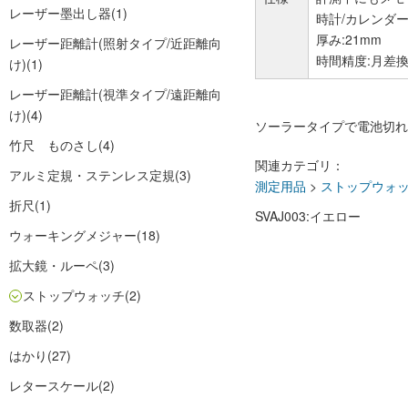
レーザー墨出し器
(1)
時計/カレンダ
厚み:21mm
レーザー距離計(照射タイプ/近距離向
時間精度:月差換算
け)
(1)
レーザー距離計(視準タイプ/遠距離向
け)
(4)
ソーラータイプで電池切れ
竹尺 ものさし
(4)
関連カテゴリ：
アルミ定規・ステンレス定規
(3)
測定用品
>
ストップウォ
折尺
(1)
SVAJ003:イエロー
ウォーキングメジャー
(18)
拡大鏡・ルーペ
(3)
ストップウォッチ
(2)
数取器
(2)
はかり
(27)
レタースケール
(2)