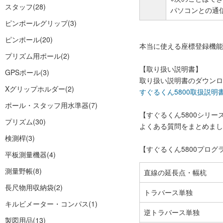
スタッフ
(28)
パソコンとの通信
ピンポールグリップ
(3)
ピンポール
(20)
本当に使える座標登録機能
プリズム用ポール
(2)
【取り扱い説明書】
GPSポール
(3)
取り扱い説明書のダウンロ
Xグリップホルダー
(2)
すぐるくん5800取扱説明書
ポール・スタッフ用水準器
(7)
【すぐるくん5800シリーズ
プリズム
(30)
よくある質問をまとめまし
検測桿
(3)
【すぐるくん5800プログ
平板測量機器
(4)
測量野帳
(8)
直線の延長点・幅杭
長尺物用収納袋
(2)
トラバース単独
キルビメーター・コンパス
(1)
逆トラバース単独
製図用品
(13)