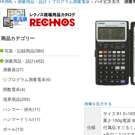
HOME
>
測量用品・設計
>
プログラム測量電卓
>
ハイビスカス 測量
商品カテゴリー
写真・記録用品
(380)
測量用品・設計
(452)
測量器
(27)
プログラム測量電卓
(6)
関数電卓
(4)
境界用品
(255)
画像を拡大する
ハンマー・掛矢
(11)
サイズ:81.5×163
ハンマードリル
(11)
重さ:150g電
仕様
付属品:すぐるく
ポール
(13)
※次のことはで