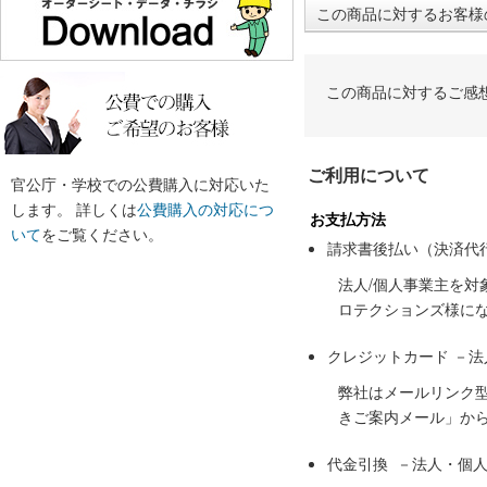
この商品に対するお客様
この商品に対するご感
ご利用について
官公庁・学校での公費購入に対応いた
します。 詳しくは
公費購入の対応につ
お支払方法
いて
をご覧ください。
請求書後払い（決済代
法人/個人事業主を
ロテクションズ様に
クレジットカード －
弊社はメールリンク
きご案内メール」か
代金引換 －法人・個