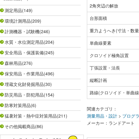
2角夾辺の解放
測定用品
(149)
台形面積
環境計測用品
(209)
重力ようへき(寸法・数量
計測機器・試験機
(246)
水質・水位測定用品
(204)
単曲線要素
安全用品・保護装備
(245)
クロソイド極角設置
森林用品
(276)
丁張設置・法長
保安用品・作業用品
(496)
縦断計画
埋蔵文化財発掘用品
(30)
路線(クロソイド・単曲線
防災用品・防犯用品
(154)
防寒対策用品
(6)
関連カテゴリ：
猛暑対策・熱中症対策用品
(211)
測量用品・設計
>
プログ
メーカー：ランドアート
その他掲載商品
(86)