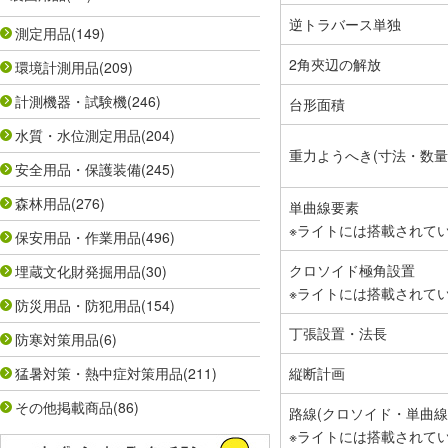
逆トラバース単独
測定用品
(149)
2角夾辺の解放
環境計測用品
(209)
計測機器・試験機
(246)
台形面積
水質・水位測定用品
(204)
重力ようへき(寸法・数量
安全用品・保護装備
(245)
森林用品
(276)
単曲線要素
※ライトには搭載されて
保安用品・作業用品
(496)
クロソイド極角設置
埋蔵文化財発掘用品
(30)
※ライトには搭載されて
防災用品・防犯用品
(154)
丁張設置・法長
防寒対策用品
(6)
猛暑対策・熱中症対策用品
(211)
縦断計画
その他掲載商品
(86)
路線(クロソイド・単曲線
※ライトには搭載されて