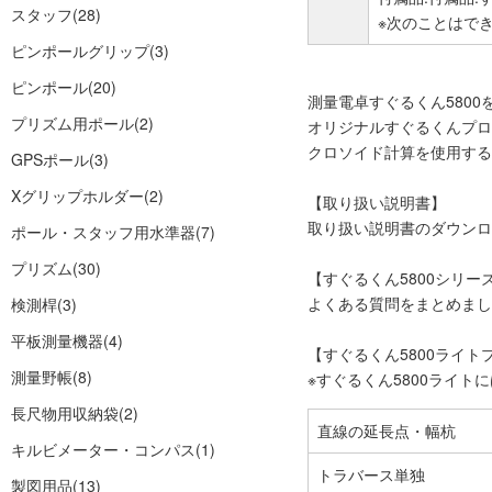
スタッフ
(28)
※次のことはでき
ピンポールグリップ
(3)
ピンポール
(20)
測量電卓すぐるくん580
プリズム用ポール
(2)
オリジナルすぐるくんプロ
クロソイド計算を使用する
GPSポール
(3)
Xグリップホルダー
(2)
【取り扱い説明書】
取り扱い説明書のダウンロ
ポール・スタッフ用水準器
(7)
プリズム
(30)
【すぐるくん5800シリーズ
よくある質問をまとめまし
検測桿
(3)
平板測量機器
(4)
【すぐるくん5800ライト
測量野帳
(8)
※すぐるくん5800ライ
長尺物用収納袋
(2)
直線の延長点・幅杭
キルビメーター・コンパス
(1)
トラバース単独
製図用品
(13)