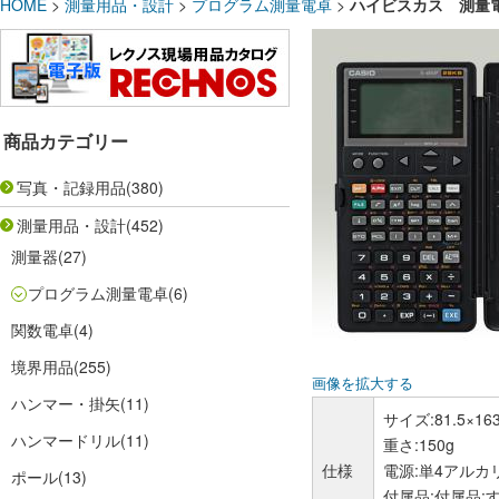
HOME
>
測量用品・設計
>
プログラム測量電卓
>
ハイビスカス 測量
商品カテゴリー
写真・記録用品
(380)
測量用品・設計
(452)
測量器
(27)
プログラム測量電卓
(6)
関数電卓
(4)
境界用品
(255)
画像を拡大する
ハンマー・掛矢
(11)
サイズ:81.5×16
ハンマードリル
(11)
重さ:150g
仕様
電源:単4アルカ
ポール
(13)
付属品:付属品: