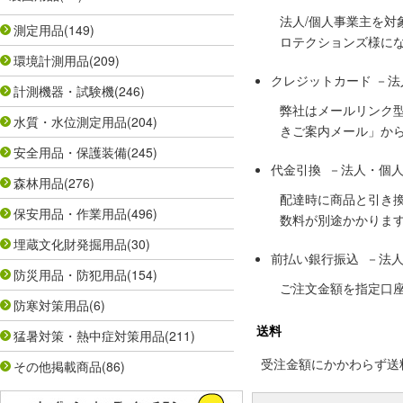
法人/個人事業主を
測定用品
(149)
ロテクションズ様に
環境計測用品
(209)
クレジットカード －
計測機器・試験機
(246)
弊社はメールリンク
水質・水位測定用品
(204)
きご案内メール」か
安全用品・保護装備
(245)
代金引換 －法人・個
森林用品
(276)
配達時に商品と引き
保安用品・作業用品
(496)
数料が別途かかりま
埋蔵文化財発掘用品
(30)
前払い銀行振込 －法
防災用品・防犯用品
(154)
ご注文金額を指定口
防寒対策用品
(6)
送料
猛暑対策・熱中症対策用品
(211)
受注金額にかかわらず送料の
その他掲載商品
(86)