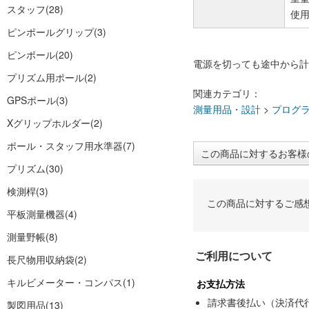
スタッフ
(28)
使用
ピンポールグリップ
(3)
ピンポール
(20)
電源を切っても途中から計
プリズム用ポール
(2)
関連カテゴリ：
GPSポール
(3)
測量用品・設計
>
プログ
Xグリップホルダー
(2)
ポール・スタッフ用水準器
(7)
この商品に対するお客様
プリズム
(30)
検測桿
(3)
この商品に対するご感
平板測量機器
(4)
測量野帳
(8)
ご利用について
長尺物用収納袋
(2)
キルビメーター・コンパス
(1)
お支払方法
請求書後払い（決済代
製図用品
(13)