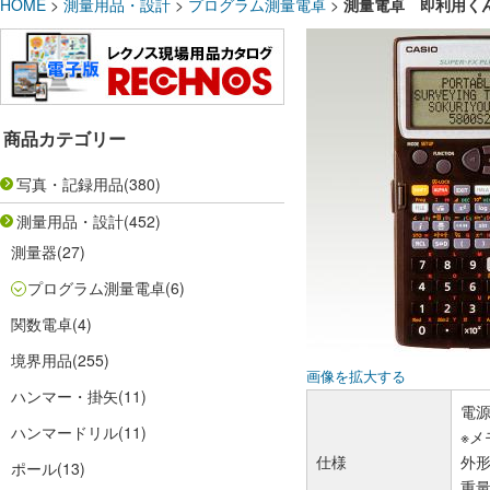
HOME
>
測量用品・設計
>
プログラム測量電卓
>
測量電卓 即利用くん 5
商品カテゴリー
写真・記録用品
(380)
測量用品・設計
(452)
測量器
(27)
プログラム測量電卓
(6)
関数電卓
(4)
境界用品
(255)
画像を拡大する
ハンマー・掛矢
(11)
電源
ハンマードリル
(11)
※
仕様
外形
ポール
(13)
重量