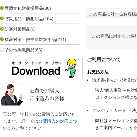
埋蔵文化財発掘用品
(30)
この商品に対するお客様
防災用品・防犯用品
(154)
防寒対策用品
(6)
この商品に対するご感
猛暑対策・熱中症対策用品
(211)
その他掲載商品
(86)
ご利用について
お支払方法
請求書後払い（決済代
法人/個人事業主を
ロテクションズ様に
クレジットカード －
官公庁・学校での公費購入に対応いた
弊社はメールリンク
します。 詳しくは
公費購入の対応につ
きご案内メール」か
いて
をご覧ください。