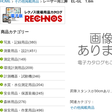
HOME
>
その他掲載商品
>
レーザー用三脚 EL-GL 1.6m
商品カテゴリー
写真・記録用品
(380)
測量用品・設計
(451)
測定用品
(149)
環境計測用品
(209)
計測機器・試験機
(246)
水質・水位測定用品
(204)
昇降スタンスが30cmあ
安全用品・保護装備
(245)
森林用品
(276)
関連カテゴリ：
その他掲載商品
保安用品・作業用品
(496)