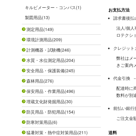
キルビメーター・コンパス
(1)
お支払方法
製図用品
(13)
請求書後払
法人/個
測定用品
(149)
ロテクシ
環境計測用品
(209)
クレジット
計測機器・試験機
(246)
弊社はメ
水質・水位測定用品
(204)
きご案内
安全用品・保護装備
(245)
代金引換 
森林用品
(276)
配達時に
保安用品・作業用品
(496)
数料が別
埋蔵文化財発掘用品
(30)
前払い銀行
防災用品・防犯用品
(154)
ご注文金
防寒対策用品
(6)
猛暑対策・熱中症対策用品
(211)
送料