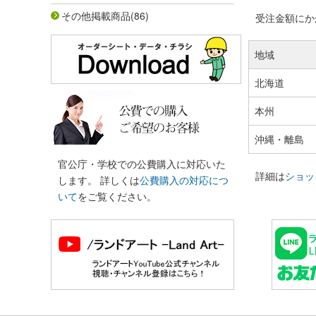
その他掲載商品
(86)
受注金額にかか
地域
北海道
本州
沖縄・離島
官公庁・学校での公費購入に対応いた
詳細は
ショッ
します。 詳しくは
公費購入の対応につ
いて
をご覧ください。