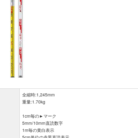
全縮時:1,245mm
重量:1.70kg
1cm毎の►マーク
5mm/10mm直読数字
1m毎の黄白表示
5cm単位の赤黒直読表示