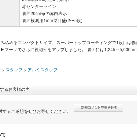
赤センターライン
裏面20cm毎の赤白表示
裏面検測用1mm逆目盛(2〜5段)
積み込めるコンパクトサイズ。スーパートップコーティングで1段目は傷
の▶マークでさらに視認性をアップしました。 裏面には1,245～5,00
：
計
>
スタッフ
>
アルミスタッフ
するお客様の声
対するご感想をぜひお寄せください。
いて