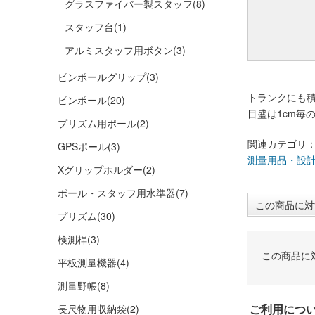
グラスファイバー製スタッフ
(8)
スタッフ台
(1)
アルミスタッフ用ボタン
(3)
ピンポールグリップ
(3)
トランクにも
ピンポール
(20)
目盛は1cm毎
プリズム用ポール
(2)
関連カテゴリ
GPSポール
(3)
測量用品・設
Xグリップホルダー
(2)
ポール・スタッフ用水準器
(7)
この商品に対
プリズム
(30)
検測桿
(3)
この商品に
平板測量機器
(4)
測量野帳
(8)
ご利用につ
長尺物用収納袋
(2)