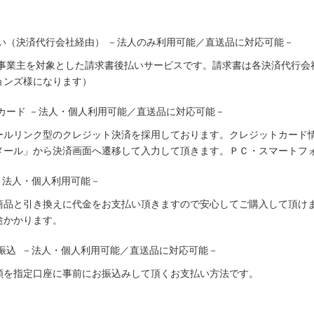
い（決済代行会社経由） －法人のみ利用可能／直送品に対応可能－
人事業主を対象とした請求書後払いサービスです。請求書は各決済代行会
ョンズ様になります）
カード －法人・個人利用可能／直送品に対応可能－
ールリンク型のクレジット決済を採用しております。クレジットカード
メール」から決済画面へ遷移して入力して頂きます。ＰＣ・スマートフ
－法人・個人利用可能－
商品と引き換えに代金をお支払い頂きますので安心してご購入して頂けま
途かかります。
振込 －法人・個人利用可能／直送品に対応可能－
額を指定口座に事前にお振込みして頂くお支払い方法です。