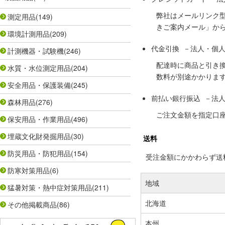
弊社はメールリンク
測定用品
(149)
きご案内メール」か
環境計測用品
(209)
代金引換 －法人・個
計測機器・試験機
(246)
配達時に商品と引き
水質・水位測定用品
(204)
数料が別途かかりま
安全用品・保護装備
(245)
前払い銀行振込 －法
森林用品
(276)
ご注文金額を指定口
保安用品・作業用品
(496)
埋蔵文化財発掘用品
(30)
送料
防災用品・防犯用品
(154)
受注金額にかかわらず送料の
防寒対策用品
(6)
地域
猛暑対策・熱中症対策用品
(211)
北海道
その他掲載商品
(86)
本州