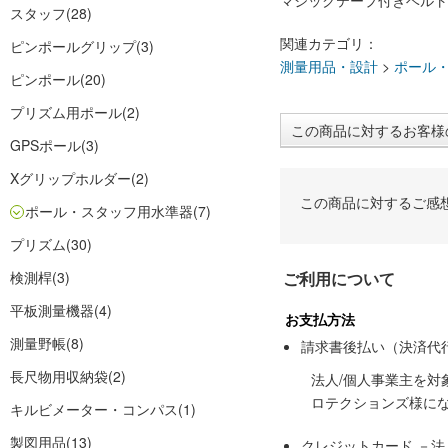
マジックテープ付きベルト
スタッフ
(28)
関連カテゴリ：
ピンポールグリップ
(3)
測量用品・設計
>
ポール
ピンポール
(20)
プリズム用ポール
(2)
この商品に対するお客様
GPSポール
(3)
Xグリップホルダー
(2)
この商品に対するご感
ポール・スタッフ用水準器
(7)
プリズム
(30)
検測桿
(3)
ご利用について
平板測量機器
(4)
お支払方法
測量野帳
(8)
請求書後払い（決済代
長尺物用収納袋
(2)
法人/個人事業主を
ロテクションズ様に
キルビメーター・コンパス
(1)
製図用品
(13)
クレジットカード －