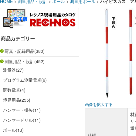
HOME
>
測量用品・設計
>
ポール
>
測量用ポール
>
ハイビスカス ア
商品カテゴリー
写真・記録用品
(380)
測量用品・設計
(452)
測量器
(27)
プログラム測量電卓
(6)
関数電卓
(4)
境界用品
(255)
画像を拡大する
ハンマー・掛矢
(11)
材
ハンマードリル
(11)
サ
重
ポール
(13)
仕様