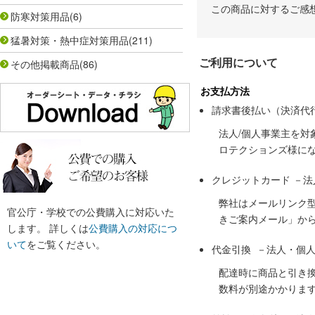
この商品に対するご感
防寒対策用品
(6)
猛暑対策・熱中症対策用品
(211)
ご利用について
その他掲載商品
(86)
お支払方法
請求書後払い（決済代
法人/個人事業主を
ロテクションズ様に
クレジットカード －
弊社はメールリンク
官公庁・学校での公費購入に対応いた
きご案内メール」か
します。 詳しくは
公費購入の対応につ
いて
をご覧ください。
代金引換 －法人・個
配達時に商品と引き
数料が別途かかりま