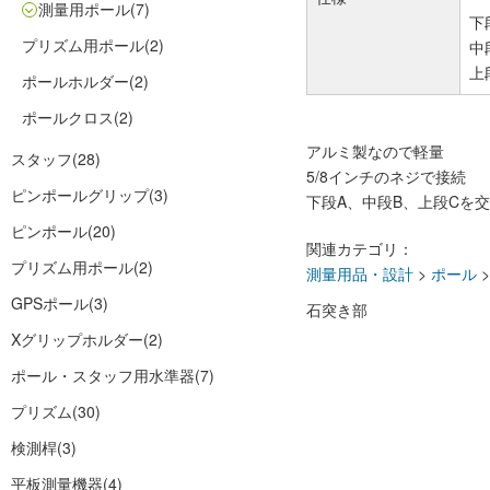
測量用ポール
(7)
下段
プリズム用ポール
(2)
中段
上段
ポールホルダー
(2)
ポールクロス
(2)
アルミ製なので軽量
スタッフ
(28)
5/8インチのネジで接続
ピンポールグリップ
(3)
下段A、中段B、上段Cを
ピンポール
(20)
関連カテゴリ：
プリズム用ポール
(2)
測量用品・設計
>
ポール
GPSポール
(3)
石突き部
Xグリップホルダー
(2)
ポール・スタッフ用水準器
(7)
プリズム
(30)
検測桿
(3)
平板測量機器
(4)