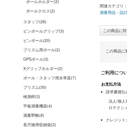
ポールホルダー
(2)
関連カテゴリ
ポールクロス
(2)
測量用品・設
スタッフ
(28)
この商品に対
ピンポールグリップ
(3)
ピンポール
(20)
プリズム用ポール
(2)
この商品に
GPSポール
(3)
Xグリップホルダー
(2)
ご利用につ
ポール・スタッフ用水準器
(7)
お支払方法
プリズム
(30)
請求書後払
検測桿
(3)
法人/個
平板測量機器
(4)
ロテクシ
測量野帳
(8)
クレジット
長尺物用収納袋
(2)