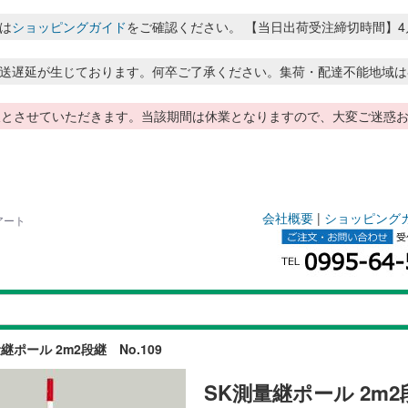
は
ショッピングガイド
をご確認ください。 【当日出荷受注締切時間】4月～8月
送遅延が生じております。何卒ご了承ください。集荷・配達不能地域は
季休暇とさせていただきます。当該期間は休業となりますので、大変ご迷
会社概要
|
ショッピング
アート
継ポール 2m2段継 No.109
SK測量継ポール 2m2段