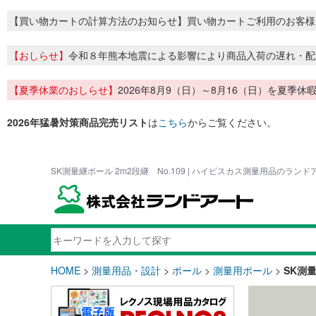
【買い物カートの計算方法のお知らせ】買い物カートご利用のお客様
【おしらせ】
令和８年熊本地震による影響により商品入荷の遅れ・配
【夏季休業のおしらせ】
2026年8月9（日）～8月16（日）を夏
2026年猛暑対策商品完売リスト
は
こちら
からご覧ください。
SK測量継ポール 2m2段継 No.109 | ハイビスカス測量用品のランド
HOME
>
測量用品・設計
>
ポール
>
測量用ポール
>
SK測量