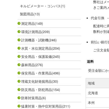
弊社はメ
キルビメーター・コンパス
(1)
きご案内
製図用品
(13)
代金引換 
測定用品
(149)
配達時に
数料が別
環境計測用品
(209)
計測機器・試験機
(246)
前払い銀行
水質・水位測定用品
(204)
ご注文金
安全用品・保護装備
(245)
送料
森林用品
(276)
受注金額にかか
保安用品・作業用品
(496)
埋蔵文化財発掘用品
(30)
地域
防災用品・防犯用品
(154)
北海道
防寒対策用品
(6)
本州
猛暑対策・熱中症対策用品
(211)