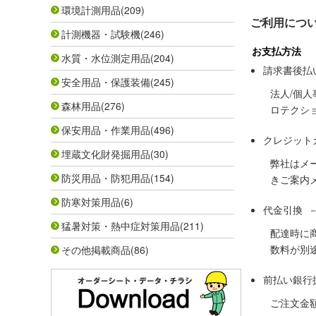
環境計測用品
(209)
ご利用につ
計測機器・試験機
(246)
お支払方法
水質・水位測定用品
(204)
請求書後払
安全用品・保護装備
(245)
法人/個
森林用品
(276)
ロテクシ
保安用品・作業用品
(496)
クレジット
埋蔵文化財発掘用品
(30)
弊社はメ
防災用品・防犯用品
(154)
きご案内
防寒対策用品
(6)
代金引換 
猛暑対策・熱中症対策用品
(211)
配達時に
数料が別
その他掲載商品
(86)
前払い銀行
ご注文金