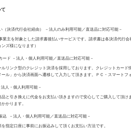
いて
い（決済代行会社経由） －法人のみ利用可能／直送品に対応可能－
人事業主を対象とした請求書後払いサービスです。請求書は各決済代行会
ョンズ様になります）
カード －法人・個人利用可能／直送品に対応可能－
ールリンク型のクレジット決済を採用しております。クレジットカード
メール」から決済画面へ遷移して入力して頂きます。ＰＣ・スマートフ
－法人・個人利用可能－
商品と引き換えに代金をお支払い頂きますので安心してご購入して頂けま
途かかります。
振込 －法人・個人利用可能／直送品に対応可能－
額を指定口座に事前にお振込みして頂くお支払い方法です。