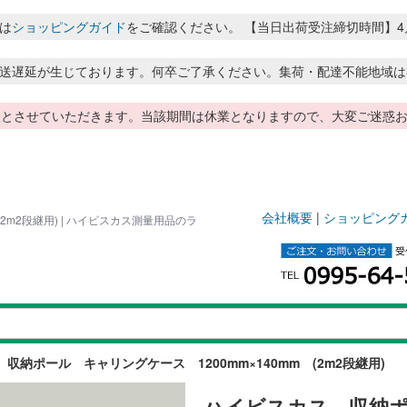
は
ショッピングガイド
をご確認ください。 【当日出荷受注締切時間】4月～8月
送遅延が生じております。何卒ご了承ください。集荷・配達不能地域は
季休暇とさせていただきます。当該期間は休業となりますので、大変ご迷
会社概要
|
ショッピング
2m2段継用) | ハイビスカス測量用品のラ
収納ポール キャリングケース 1200mm×140mm (2m2段継用)
ハイビスカス 収納