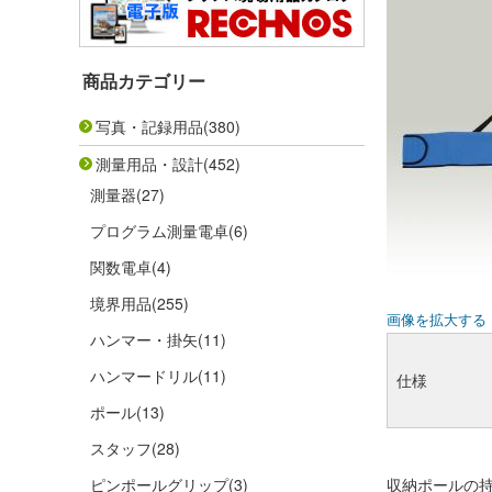
商品カテゴリー
写真・記録用品
(380)
測量用品・設計
(452)
測量器
(27)
プログラム測量電卓
(6)
関数電卓
(4)
境界用品
(255)
画像を拡大する
ハンマー・掛矢
(11)
ハンマードリル
(11)
仕様
ポール
(13)
スタッフ
(28)
ピンポールグリップ
(3)
収納ポールの