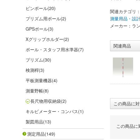
ピンポール
(20)
関連カテゴリ
プリズム用ポール
(2)
測量用品・設
メーカー：ラ
GPSポール
(3)
Xグリップホルダー
(2)
関連商品
ポール・スタッフ用水準器
(7)
プリズム
(30)
検測桿
(3)
平板測量機器
(4)
測量野帳
(8)
長尺物用収納袋
(2)
この商品に対
キルビメーター・コンパス
(1)
製図用品
(13)
この商品に
測定用品
(149)