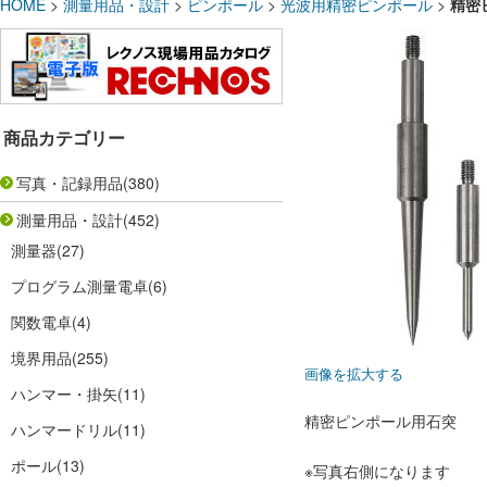
HOME
>
測量用品・設計
>
ピンポール
>
光波用精密ピンポール
>
精密
商品カテゴリー
写真・記録用品
(380)
測量用品・設計
(452)
測量器
(27)
プログラム測量電卓
(6)
関数電卓
(4)
境界用品
(255)
画像を拡大する
ハンマー・掛矢
(11)
精密ピンポール用石突
ハンマードリル
(11)
ポール
(13)
※写真右側になります