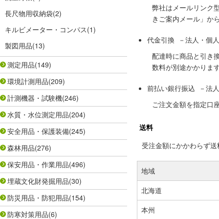
弊社はメールリンク
長尺物用収納袋
(2)
きご案内メール」か
キルビメーター・コンパス
(1)
代金引換 －法人・個
製図用品
(13)
配達時に商品と引き
測定用品
(149)
数料が別途かかりま
環境計測用品
(209)
前払い銀行振込 －法
計測機器・試験機
(246)
ご注文金額を指定口
水質・水位測定用品
(204)
送料
安全用品・保護装備
(245)
受注金額にかかわらず送料の
森林用品
(276)
保安用品・作業用品
(496)
地域
埋蔵文化財発掘用品
(30)
北海道
防災用品・防犯用品
(154)
本州
防寒対策用品
(6)