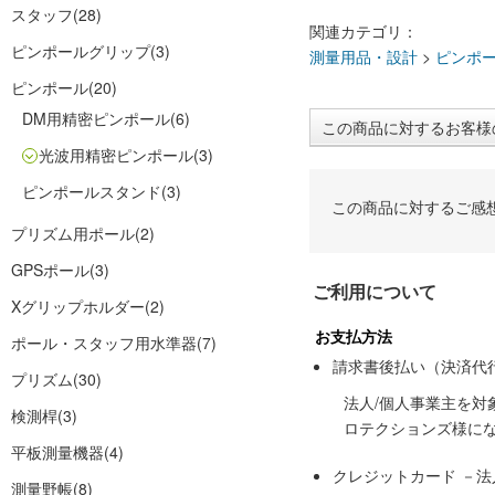
スタッフ
(28)
関連カテゴリ：
ピンポールグリップ
(3)
測量用品・設計
>
ピンポ
ピンポール
(20)
DM用精密ピンポール
(6)
この商品に対するお客様
光波用精密ピンポール
(3)
ピンポールスタンド
(3)
この商品に対するご感
プリズム用ポール
(2)
GPSポール
(3)
ご利用について
Xグリップホルダー
(2)
お支払方法
ポール・スタッフ用水準器
(7)
請求書後払い（決済代
プリズム
(30)
法人/個人事業主を
検測桿
(3)
ロテクションズ様に
平板測量機器
(4)
クレジットカード －
測量野帳
(8)