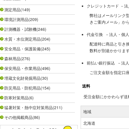
クレジットカード －
測定用品
(149)
弊社はメールリンク
環境計測用品
(209)
きご案内メール」か
計測機器・試験機
(246)
代金引換 －法人・個
水質・水位測定用品
(204)
配達時に商品と引き
安全用品・保護装備
(245)
数料が別途かかりま
森林用品
(276)
前払い銀行振込 －法
保安用品・作業用品
(496)
ご注文金額を指定口
埋蔵文化財発掘用品
(30)
送料
防災用品・防犯用品
(154)
受注金額にかかわらず送料の
防寒対策用品
(6)
猛暑対策・熱中症対策用品
(211)
地域
その他掲載商品
(86)
北海道