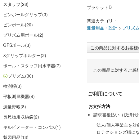
スタッフ
(28)
ブラケットD
ピンポールグリップ
(3)
関連カテゴリ：
ピンポール
(20)
測量用品・設計
>
プリズ
プリズム用ポール
(2)
GPSポール
(3)
この商品に対するお客様
Xグリップホルダー
(2)
ポール・スタッフ用水準器
(7)
この商品に対するご感
プリズム
(30)
検測桿
(3)
ご利用について
平板測量機器
(4)
お支払方法
測量野帳
(8)
請求書後払い（決済代
長尺物用収納袋
(2)
法人/個人事業主を
キルビメーター・コンパス
(1)
ロテクションズ様に
製図用品
(13)