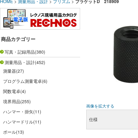
HOME
>
測量用品・設計
>
プリズム
>
ブラケットD 218909
商品カテゴリー
写真・記録用品
(380)
測量用品・設計
(452)
測量器
(27)
プログラム測量電卓
(6)
関数電卓
(4)
境界用品
(255)
画像を拡大する
ハンマー・掛矢
(11)
仕様
ハンマードリル
(11)
ポール
(13)