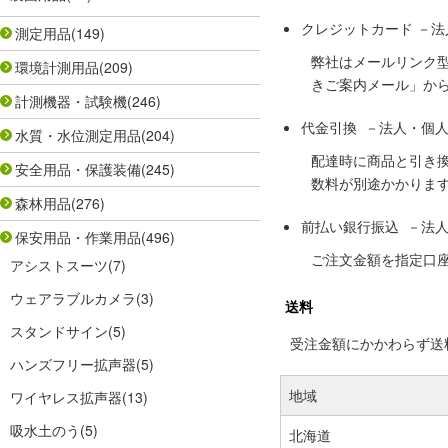
クレジットカード －
測定用品
(149)
弊社はメールリンク
環境計測用品
(209)
きご案内メール」か
計測機器・試験機
(246)
代金引換 －法人・個
水質・水位測定用品
(204)
配達時に商品と引き
安全用品・保護装備
(245)
数料が別途かかりま
森林用品
(276)
前払い銀行振込 －法
保安用品・作業用品
(496)
ご注文金額を指定口
アシストスーツ
(7)
ウェアラブルカメラ
(3)
送料
スタンドサイン
(5)
受注金額にかかわらず送料の
ハンズフリー拡声器
(5)
地域
ワイヤレス拡声器
(13)
吸水土のう
(5)
北海道