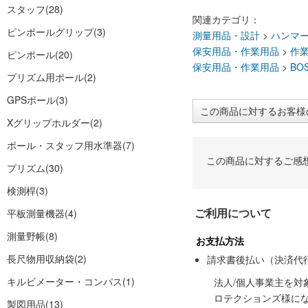
スタッフ
(28)
関連カテゴリ：
ピンポールグリップ
(3)
測量用品・設計
>
ハンマ
保安用品・作業用品
>
作
ピンポール
(20)
保安用品・作業用品
>
BO
プリズム用ポール
(2)
GPSポール
(3)
この商品に対するお客様
Xグリップホルダー
(2)
ポール・スタッフ用水準器
(7)
この商品に対するご感
プリズム
(30)
検測桿
(3)
ご利用について
平板測量機器
(4)
測量野帳
(8)
お支払方法
長尺物用収納袋
(2)
請求書後払い（決済代
キルビメーター・コンパス
(1)
法人/個人事業主を
ロテクションズ様に
製図用品
(13)