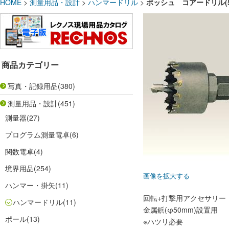
HOME
>
測量用品・設計
>
ハンマードリル
>
ボッシュ コアードリル(5
商品カテゴリー
写真・記録用品
(380)
測量用品・設計
(451)
測量器
(27)
プログラム測量電卓
(6)
関数電卓
(4)
境界用品
(254)
画像を拡大する
ハンマー・掛矢
(11)
回転+打撃用アクセサリー
ハンマードリル
(11)
金属鋲(φ50mm)設置用
ポール
(13)
※ハツリ必要