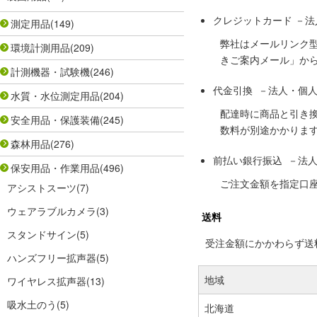
クレジットカード －
測定用品
(149)
弊社はメールリンク
環境計測用品
(209)
きご案内メール」か
計測機器・試験機
(246)
代金引換 －法人・個
水質・水位測定用品
(204)
配達時に商品と引き
安全用品・保護装備
(245)
数料が別途かかりま
森林用品
(276)
前払い銀行振込 －法
保安用品・作業用品
(496)
ご注文金額を指定口
アシストスーツ
(7)
ウェアラブルカメラ
(3)
送料
スタンドサイン
(5)
受注金額にかかわらず送料の
ハンズフリー拡声器
(5)
地域
ワイヤレス拡声器
(13)
吸水土のう
(5)
北海道