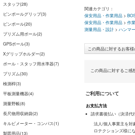
スタッフ
(28)
関連カテゴリ：
ピンポールグリップ
(3)
保安用品・作業用品
>
BO
保安用品・作業用品
>
作
ピンポール
(20)
測量用品・設計
>
ハンマ
プリズム用ポール
(2)
GPSポール
(3)
この商品に対するお客様
Xグリップホルダー
(2)
ポール・スタッフ用水準器
(7)
この商品に対するご感
プリズム
(30)
検測桿
(3)
ご利用について
平板測量機器
(4)
測量野帳
(8)
お支払方法
長尺物用収納袋
(2)
請求書後払い（決済代
キルビメーター・コンパス
(1)
法人/個人事業主を
ロテクションズ様に
製図用品
(13)