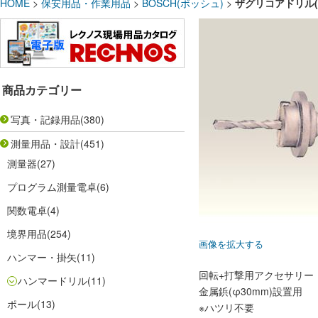
HOME
>
保安用品・作業用品
>
BOSCH(ボッシュ)
>
ザグリコアドリル(3
商品カテゴリー
写真・記録用品
(380)
測量用品・設計
(451)
測量器
(27)
プログラム測量電卓
(6)
関数電卓
(4)
境界用品
(254)
画像を拡大する
ハンマー・掛矢
(11)
回転+打撃用アクセサリー
ハンマードリル
(11)
金属鋲(φ30mm)設置用
ポール
(13)
※ハツリ不要