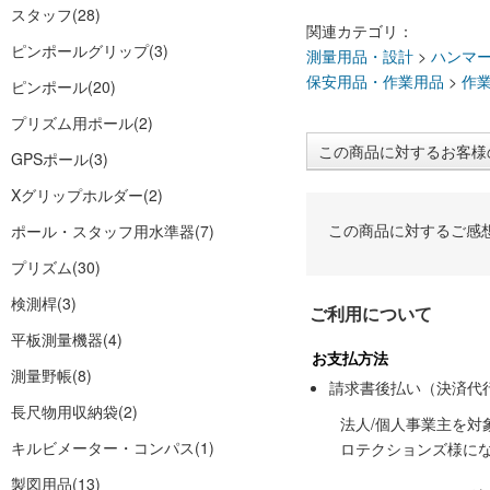
スタッフ
(28)
関連カテゴリ：
ピンポールグリップ
(3)
測量用品・設計
>
ハンマ
保安用品・作業用品
>
作
ピンポール
(20)
プリズム用ポール
(2)
この商品に対するお客様
GPSポール
(3)
Xグリップホルダー
(2)
この商品に対するご感
ポール・スタッフ用水準器
(7)
プリズム
(30)
検測桿
(3)
ご利用について
平板測量機器
(4)
お支払方法
測量野帳
(8)
請求書後払い（決済代
長尺物用収納袋
(2)
法人/個人事業主を
キルビメーター・コンパス
(1)
ロテクションズ様に
製図用品
(13)