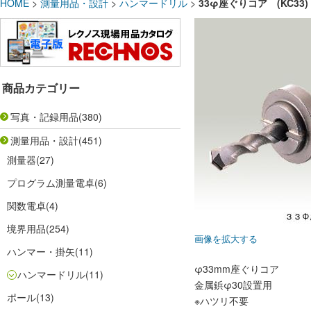
HOME
>
測量用品・設計
>
ハンマードリル
>
33φ座ぐりコア (KC33
商品カテゴリー
写真・記録用品
(380)
測量用品・設計
(451)
測量器
(27)
プログラム測量電卓
(6)
関数電卓
(4)
境界用品
(254)
画像を拡大する
ハンマー・掛矢
(11)
φ33mm座ぐりコア
ハンマードリル
(11)
金属鋲φ30設置用
ポール
(13)
※ハツリ不要