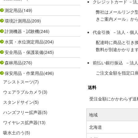
クレジットカード －
測定用品
(149)
弊社はメールリンク
きご案内メール」か
環境計測用品
(209)
計測機器・試験機
(246)
代金引換 －法人・個
水質・水位測定用品
(204)
配達時に商品と引き
数料が別途かかりま
安全用品・保護装備
(245)
森林用品
(276)
前払い銀行振込 －法
ご注文金額を指定口
保安用品・作業用品
(496)
アシストスーツ
(7)
送料
ウェアラブルカメラ
(3)
受注金額にかかわらず送料の
スタンドサイン
(5)
ハンズフリー拡声器
(5)
地域
ワイヤレス拡声器
(13)
北海道
吸水土のう
(5)